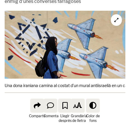
enmig d'unes converses farragoses
Una dona iraniana camina al costat d'un mural antiisraelià en un ca
Comparte
Comenta
Llegir
Grandària
Color de
després
de lletra
fons