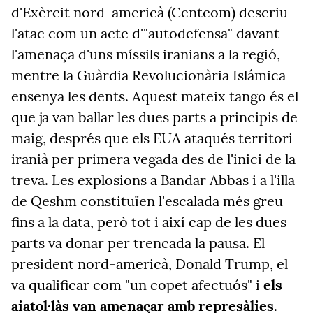
d'Exèrcit
nord-americà (Centcom) descriu
l'atac com un acte d'"autodefensa" davant
l'amenaça d'uns míssils iranians a la regió,
mentre la Guàrdia Revolucionària Islámica
ensenya les dents. Aquest mateix tango és el
que ja van ballar les dues parts a principis de
maig, després que els EUA ataqués territori
iranià per primera vegada des de l'inici de la
treva. Les explosions a Bandar Abbas i a l'illa
de Qeshm constituïen l'escalada més greu
fins a la data, però tot i així cap de les dues
parts va donar per trencada la pausa. El
president nord-americà, Donald Trump, el
va qualificar com "un copet afectuós" i
els
aiatol·làs van amenaçar amb represàlies
.