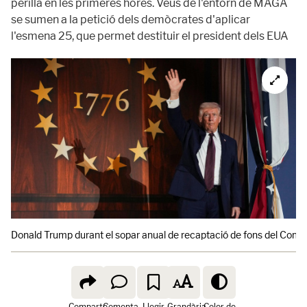
perilla en les primeres hores. Veus de l'entorn de MAGA
se sumen a la petició dels demòcrates d'aplicar
l'esmena 25, que permet destituir el president dels EUA
Donald Trump durant el sopar anual de recaptació de fons del Comi
Comparte
Comenta
Llegir
Grandària
Color de