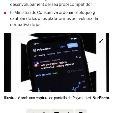
desenvolupament del seu propi competidor
El Ministeri de Consum va ordenar el bloqueig
cautelar de les dues plataformes per vulnerar la
normativa de joc
Il·lustració amb una captura de pantalla de Polymarket
NurPhoto v