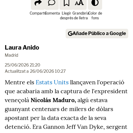
Comparte
Comenta
Llegir
Grandària
Color de
després
de lletra
fons
Añade Público a Google
Laura Anido
Madrid
25/06/2026 21:20
Actualitzat a
26/06/2026 10:27
Mentre els
Estats Units
llançaven l'operació
que acabaria amb la captura de l'expresident
veneçolà
Nicolás Maduro,
algú estava
guanyant centenars de milers de dòlars
apostant per la data exacta de la seva
detenció. Era Gannon Jeff Van Dyke, sergent