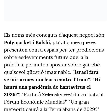
Els noms més coneguts d'aquest negoci són
Polymarket i Kalshi,
plataformes que es
presenten com a espais per fer prediccions
sobre esdeveniments futurs que, a la
pràctica, permeten apostar sobre gairebé
qualsevol qüestió imaginable.
"Israel farà
servir armes nuclears contra l'Iran?", "Hi
haurà una pandèmia de hantavirus el
2026?",
"Portarà Zelensky vestit i corbata al
Fòrum Econòmic Mundial?" "Un gran
meteorit caurà a la Terra abans de 2029?"