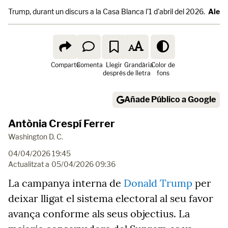
Trump, durant un discurs a la Casa Blanca l'1 d'abril del 2026.
Alex 
Comparte
Comenta
Llegir
Grandària
Color de
després
de lletra
fons
Añade Público a Google
Antònia Crespí Ferrer
Washington D. C.
04/04/2026 19:45
Actualitzat a
05/04/2026 09:36
La campanya interna de
Donald Trump
per
deixar lligat el sistema electoral al seu favor
avança conforme als seus objectius. La