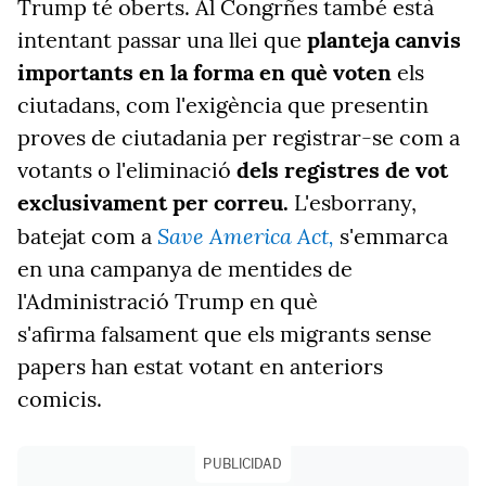
Trump
té
oberts. Al Congrñes també està
intentant passar una llei que
planteja canvis
importants en la forma en què voten
els
ciutadans,
com
l'exigència que presentin
proves de ciutadania
per registrar-se
com a
votants o l'eliminació
dels registres de vot
exclusivament per correu.
L'esborrany,
Save
A
merica
A
ct,
batejat
com a
s'emmarca
en una campanya
de mentides de
l'Administració
Trump
en què
s'afirma falsament que els migrants sense
papers han
estat
votant en
anteriors
comicis.
PUBLICIDAD