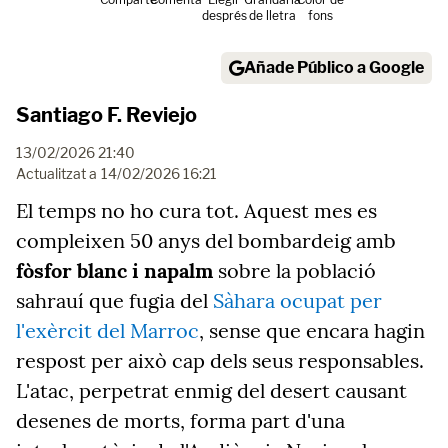
després
de lletra
fons
Añade Público a Google
Santiago F. Reviejo
13/02/2026 21:40
Actualitzat a
14/02/2026 16:21
El temps no ho cura tot. Aquest mes es
compleixen 50 anys del bombardeig amb
fòsfor blanc i napalm
sobre la població
sahrauí que fugia del
Sàhara ocupat per
l'exèrcit del Marroc
, sense que encara hagin
respost per això cap dels seus responsables.
L'atac, perpetrat enmig del desert causant
desenes de morts, forma part d'una