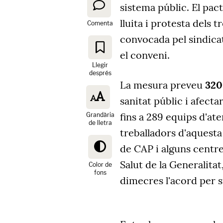
sistema públic. El pac
lluita i protesta dels t
Comenta
convocada pel sindicat
el conveni.
Llegir
després
La mesura preveu
320
sanitat públic i afecta
fins a 289 equips d'ate
Grandària
de lletra
treballadors d'aquesta
de CAP i alguns centres
Salut de la Generalitat
Color de
fons
dimecres l'acord per s