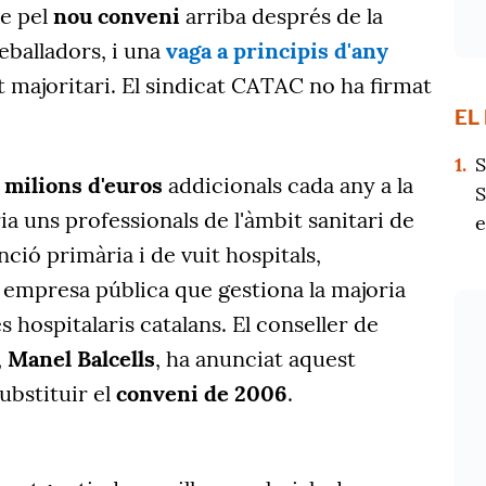
te pel
nou conveni
arriba després de la
reballadors, i una
vaga a principis d'any
 majoritari. El sindicat CATAC no ha firmat
EL
1.
S
 milions d'euros
addicionals cada any a la
S
ria uns professionals de l'àmbit sanitari de
e
nció primària i de vuit hospitals,
 empresa pública que gestiona la majoria
 hospitalaris catalans. El conseller de
,
Manel Balcells
, ha anunciat aquest
ubstituir el
conveni de 2006
.