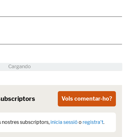
subscriptors
Vols comentar-ho?
s nostres subscriptors,
inicia sessió
o
registra't
.