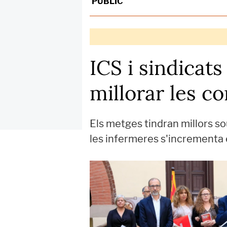
PÚBLIC
ICS i sindicat
millorar les c
Els metges tindran millors so
les infermeres s'incrementa e