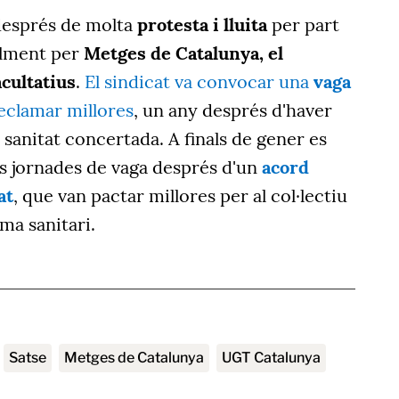
 després de molta
protesta i lluita
per part
alment per
Metges de Catalunya, el
acultatius
.
El sindicat va convocar una
vaga
reclamar millores
, un any després d'haver
 sanitat concertada. A finals de gener es
 jornades de vaga després d'un
acord
at
, que van pactar millores per al col·lectiu
ema sanitari.
Satse
Metges de Catalunya
UGT Catalunya