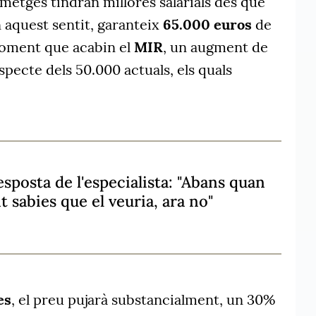
 metges tindran millores salarials des que
n aquest sentit, garanteix
65.000 euros
de
 moment que acabin el
MIR
, un augment de
specte dels 50.000 actuals, els quals
sposta de l'especialista: "Abans quan
 sabies que el veuria, ara no"
es
, el preu pujarà substancialment, un 30%