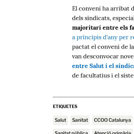
El conveni ha arribat
dels sindicats, especi
majoritari entre els f
a principis d'any per 
pactat el conveni de la
van desconvocar noves
entre Salut i el sindic
de facultatius i el sist
ETIQUETES
Salut
sanitat
CCOO Catalunya
sanitat pública
atenció primària