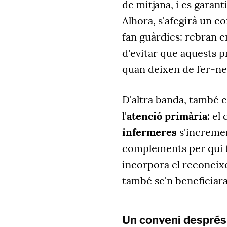
de mitjana, i es garant
Alhora, s'afegirà un 
fan guàrdies: rebran e
d'evitar que aquests 
quan deixen de fer-ne
D'altra banda, també 
l'
atenció primària
: el
infermeres
s'incremen
complements per qui f
incorpora el reconeix
també se'n beneficiar
Un conveni després 