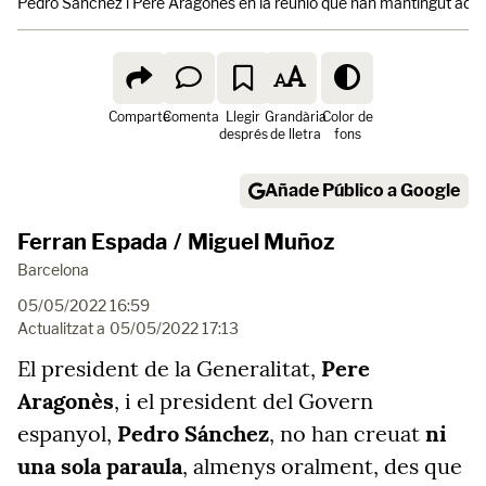
Pedro Sánchez i Pere Aragonès en la reunió que han mantingut aques
Comparte
Comenta
Llegir
Grandària
Color de
després
de lletra
fons
Añade Público a Google
Ferran Espada
/
Miguel Muñoz
Barcelona
05/05/2022 16:59
Actualitzat a
05/05/2022 17:13
El president de la Generalitat,
Pere
Aragonès
, i el president del Govern
espanyol,
Pedro Sánchez
, no han creuat
ni
una sola paraula
, almenys oralment, des que