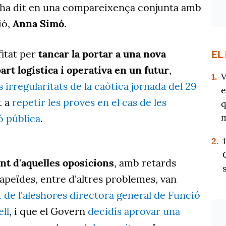
o ha dit en una compareixença conjunta amb
ió,
Anna Simó
.
fitat per
tancar la portar a una nova
EL
part logística i operativa en un futur
,
1.
V
 irregularitats de la caòtica jornada del 29
e
t a
repetir les proves en el cas de les
q
m
ó pública
.
2.
t d'aquelles oposicions
, amb retards
tapeïdes, entre d'altres problemes, van
de l'aleshores directora general de Funció
ll
, i que el Govern
decidís aprovar una