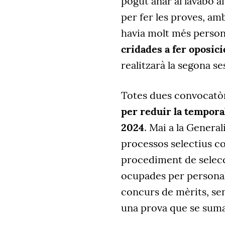
pogut anar al lavabo am
per fer les proves, am
havia molt més person
cridades a fer oposic
realitzarà la segona se
Totes dues convocatò
per reduir la temporal
2024
. Mai a la General
processos selectius c
procediment de selecc
ocupades per personal 
concurs de mèrits, sen
una prova que se suma