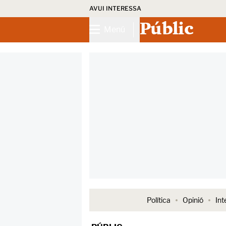
AVUI INTERESSA
Públic
Menú
Política
Opinió
Int