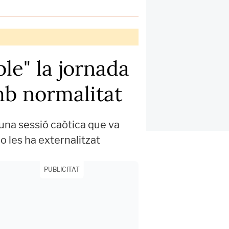
le" la jornada
mb normalitat
n una sessió caòtica que va
o les ha externalitzat
PUBLICITAT