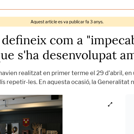
Aquest article es va publicar fa 3 anys.
 defineix com a "impecab
que s'ha desenvolupat a
havien realitzat en primer terme el 29 d'abril, e
s repetir-les. En aquesta ocasió, la Generalitat n