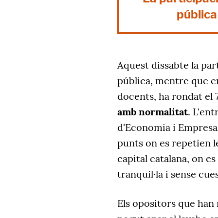
pública
Aquest dissabte la par
pública, mentre que en
docents, ha rondat el
amb normalitat
. L'ent
d'Economia i Empresa d
punts on es repetien le
capital catalana, on es
tranquil·la i sense cues
Els opositors que han 