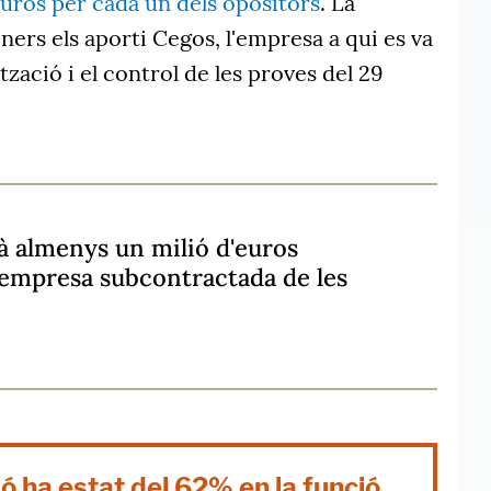
uros per cada un dels opositors
. La
ners els aporti Cegos, l'empresa a qui es va
zació i el control de les proves del 29
 almenys un milió d'euros
'empresa subcontractada de les
ió ha estat del 62% en la funció