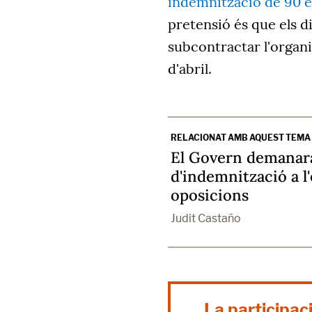
indemnització de 90 e
pretensió és que els di
subcontractar l'organit
d'abril.
RELACIONAT AMB AQUEST TEMA
El Govern demanarà
d'indemnització a l
oposicions
Judit Castaño
La participac