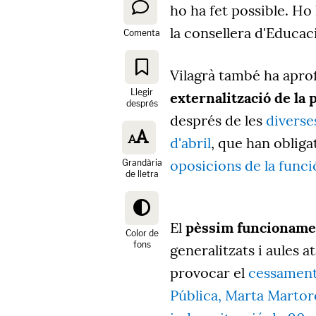
ho ha fet possible. H
la consellera d'Educac
Comenta
Vilagrà també ha apro
Llegir
externalització de la 
després
després de les
diverses
d'abril
, que han obliga
oposicions de la funci
Grandària
de lletra
El
pèssim funcionamen
Color de
fons
generalitzats i aules a
provocar el
cessament 
Pública, Marta Martore