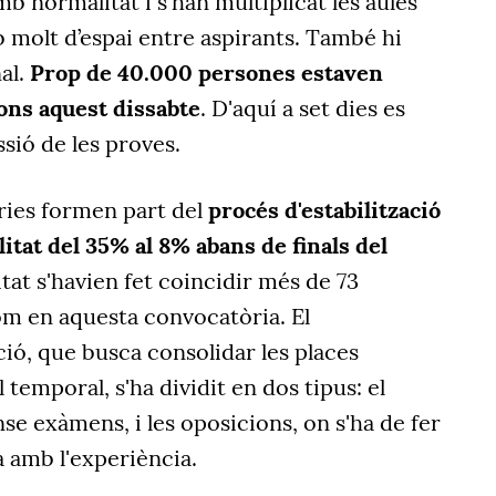
b normalitat i s'han multiplicat les aules
b molt d’espai entre aspirants. També hi
al.
Prop de 40.000 persones estaven
ions aquest dissabte
. D'aquí a set dies es
ssió de les proves.
ries formen part del
procés d'estabilització
itat del 35% al 8% abans de finals del
itat s'havien fet coincidir més de 73
om en aquesta convocatòria. El
ió, que busca consolidar les places
temporal, s'ha dividit en dos tipus: el
se exàmens, i les oposicions, on s'ha de fer
 amb l'experiència.