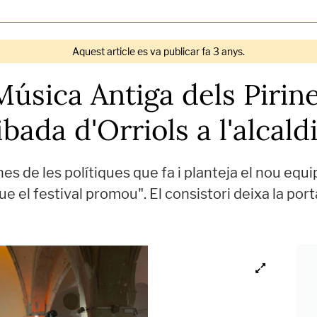
Aquest article es va publicar fa 3 anys.
 Música Antiga dels Piri
ibada d'Orriols a l'alcald
 de les polítiques que fa i planteja el nou equ
e el festival promou". El consistori deixa la port