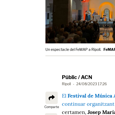
Un espectacle del FeMAP a Ripoll.
FeMA
Públic / ACN
Ripoll
-
24/08/2023 17:26
El
Festival de Música 
continuar organitzant
Comparte
certamen,
Josep Mari