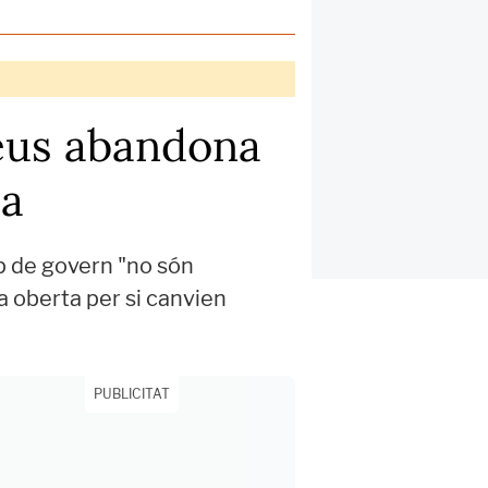
neus abandona
ia
ip de govern "no són
a oberta per si canvien
PUBLICITAT