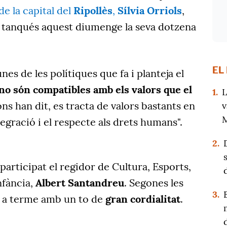
 de la capital del
Ripollès
,
Sílvia Orriols
,
al tanqués aquest diumenge la seva dotzena
EL
unes de les polítiques que fa i planteja el
no són compatibles amb els valors que el
1.
L
ons han dit, es tracta de valors bastants en
v
M
integració i el respecte als drets humans".
2.
participat el regidor de Cultura, Esports,
nfància,
Albert Santandreu
. Segones les
3.
t a terme amb un to de
gran cordialitat
.