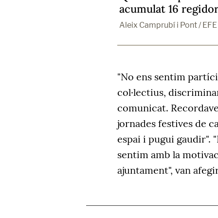
acumulat 16 regido
Aleix Camprubí i Pont / EFE
"No ens sentim partíci
col·lectius, discrimin
comunicat. Recordaven
jornades festives de c
espai i pugui gaudir".
sentim amb la motivac
ajuntament", van afegir