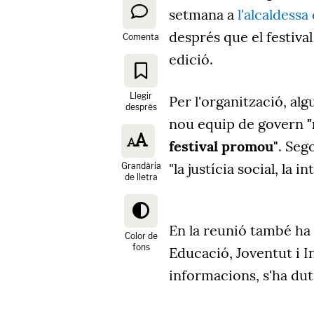
setmana a
l'alcaldessa
després que el festiv
Comenta
edició.
Llegir
Per l'organització, alg
després
nou equip de govern
"
festival promou"
. Seg
"la justícia social, la 
Grandària
de lletra
En la reunió també ha 
Color de
fons
Educació, Joventut i I
informacions, s'ha du