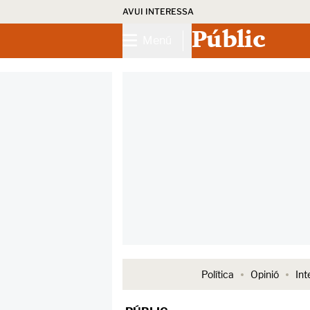
AVUI INTERESSA
Públic
Menú
Política
Opinió
Int