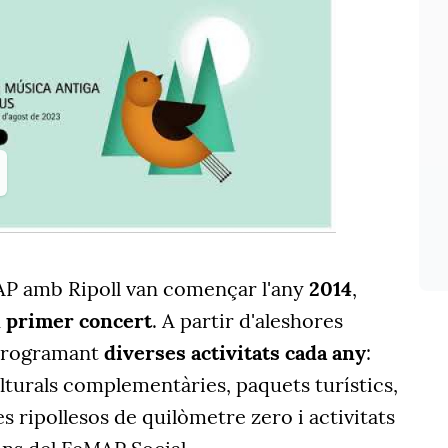
AP amb Ripoll van començar l'any
2014
,
n
primer concert
. A partir d'aleshores
 programant
diverses activitats cada any
:
ulturals complementàries, paquets turístics,
ripollesos de quilòmetre zero i activitats