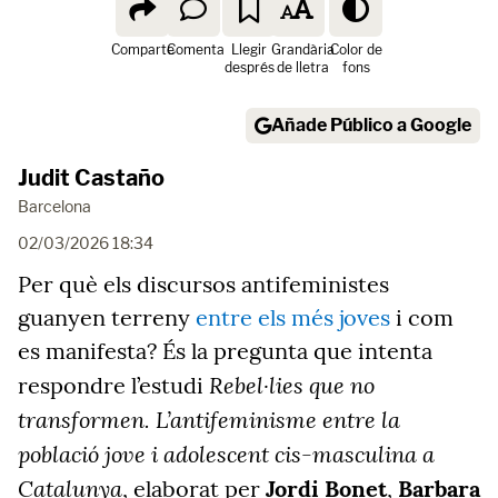
Comparte
Comenta
Llegir
Grandària
Color de
després
de lletra
fons
Añade Público a Google
Judit Castaño
Barcelona
02/03/2026 18:34
Per què els discursos antifeministes
guanyen terreny
entre els més joves
i com
es manifesta? És la pregunta que intenta
Rebel·lies que no
respondre l’estudi
transformen. L’antifeminisme entre la
població jove i adolescent cis-masculina a
Catalunya
, elaborat per
Jordi Bonet
,
Barbara