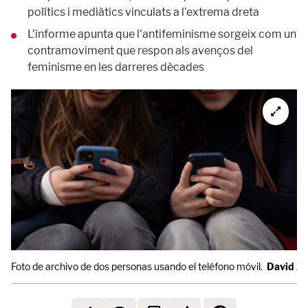
polítics i mediàtics vinculats a l'extrema dreta
L'informe apunta que l'antifeminisme sorgeix com un
contramoviment que respon als avenços del
feminisme en les darreres dècades
Foto de archivo de dos personas usando el teléfono móvil.
David Zo