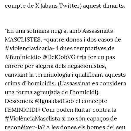
compte de X (abans Twitter) aquest dimarts.
"En una setmana negra, amb Assassinats
MASCLISTES, -quatre dones i dos casos de
#violenciavicaria- i dues temptatives de
#feminicidio @DelGobVG tria fer un pas
enrere per alegria dels negacionistes,
canviant la terminologia i qualificant aquests
crims d''homicidis'. (L'assassinat es considera
una forma agreujada de l'homicidi).
Desconeix @IgualdadGob el concepte
FEMINICIDI? Com poden lluitar contra la
#ViolènciaMasclista si no són capaços de
reconèixer-la? A les dones els homes del seu