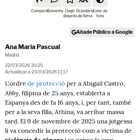
Comparte
Comenta
Llegir
Grandària
Color de
després
de lletra
fons
Añade Público a Google
Ana María Pascual
Madrid
22/03/2026 20:25
Actualitzat a
23/03/2026 11:17
L'ordre
de protecció
per a Abigail Castro,
Abby
, filipina de 25 anys, establerta a
Espanya des de fa 16 anys, i, per tant, també
per a la seva filla, Athina, va arribar massa
tard. El 9 de novembre de 2025 una jutgessa
li va concedir la protecció com a víctima de
violència de gènere
i va privar la seva