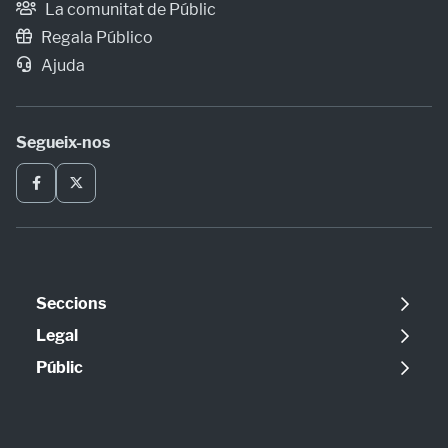
La comunitat de Públic
Regala Público
Ajuda
Segueix-nos
Seccions
Política
Legal
Opinió
Avís legal
Públic
Internacional
Política de cookies
Qui som
Societat
Política de privadesa
Contacte
Economia
Configuració de cookies