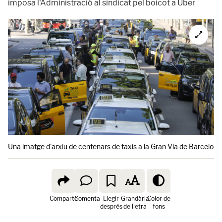
imposa l'Administració al sindicat pel boicot a Uber
Una imatge d'arxiu de centenars de taxis a la Gran Via de Barcelon
Comparte
Comenta
Llegir
Grandària
Color de
després
de lletra
fons