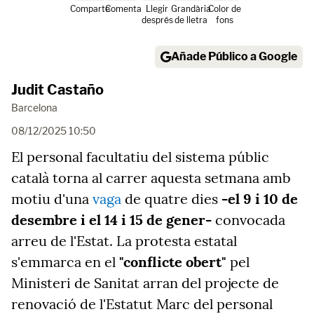
Comparte
Comenta
Llegir
Grandària
Color de
després
de lletra
fons
Añade Público a Google
Judit Castaño
Barcelona
08/12/2025 10:50
El personal facultatiu del sistema públic
català torna al carrer aquesta setmana amb
motiu d'una
vaga
de quatre dies
-el 9 i 10 de
desembre i el 14 i 15 de gener-
convocada
arreu de l'Estat. La protesta estatal
s'emmarca en el
"conflicte obert"
pel
Ministeri de Sanitat arran del projecte de
renovació de l'Estatut Marc del personal