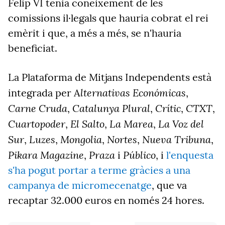
Felip VI tenia coneixement de les
comissions il·legals que hauria cobrat el rei
emèrit i que, a més a més, se n'hauria
beneficiat.
La Plataforma de Mitjans Independents està
lternativas Económicas
integrada per A
,
Carne Cruda
Catalunya Plural
Crític
CTXT
,
,
,
,
Cuartopoder
El Salto
La Marea
La Voz del
,
,
,
Sur
Luzes
Mongolia
Nortes
Nueva Tribuna
,
,
,
,
,
Pikara Magazine
Praza
Público
,
i
, i
l'enquesta
s'ha pogut portar a terme gràcies a una
campanya de micromecenatge
, que va
recaptar 32.000 euros en només 24 hores.