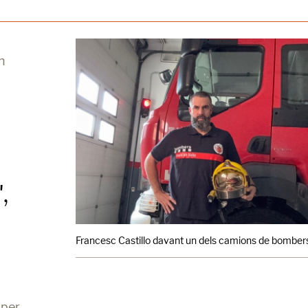
n
,
e
Francesc Castillo davant un dels camions de bombers 
aper