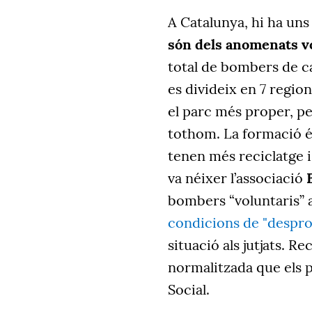
A Catalunya, hi ha un
són dels anomenats v
total de bombers de c
es divideix en 7 regi
el parc més proper, pe
tothom. La formació és
tenen més reciclatge i 
va néixer l’associació
bombers “voluntaris” 
condicions de "desprot
situació als jutjats. R
normalitzada que els p
Social.