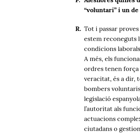
“voluntari” i un de
Tot i passar proves 
estem reconeguts l
condicions laborals
A més, els funcionar
ordres tenen força 
veracitat, és a dir,
bombers voluntaris
legislació espanyol
l’autoritat als func
actuacions complex
ciutadans o gestion