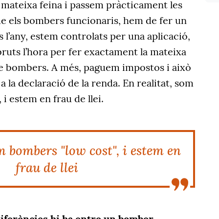
 mateixa feina i passem pràcticament les
e els bombers funcionaris, hem de fer un
l’any, estem controlats per una aplicació,
ruts l’hora per fer exactament la mateixa
 de bombers. A més, paguem impostos i això
t a la declaració de la renda. En realitat, som
i estem en frau de llei.
m bombers "low cost", i estem en
frau de llei
iferències hi ha entre un bomber