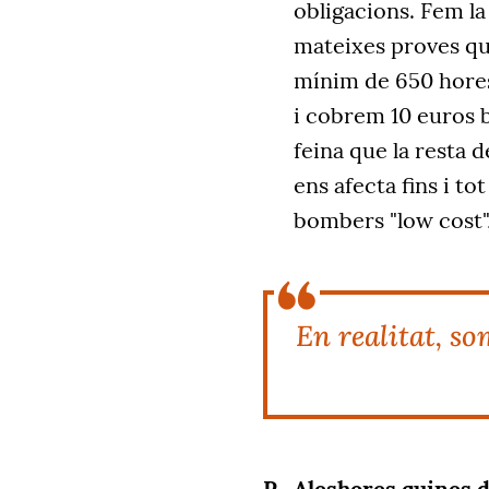
obligacions. Fem la
mateixes proves qu
mínim de 650 hores 
i cobrem 10 euros b
feina que la resta
ens afecta fins i to
bombers "low cost", 
En realitat, so
Aleshores quines d