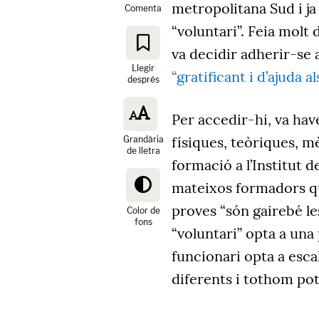
metropolitana Sud i j
Comenta
“voluntari”. Feia molt 
va decidir adherir-se 
Llegir
“gratificant i d’ajuda al
després
Per accedir-hi, va hav
físiques, teòriques, m
Grandària
de lletra
formació a l’Institut 
mateixos formadors que
proves “són gairebé les
Color de
fons
“voluntari” opta a una
funcionari opta a esca
diferents i tothom pot