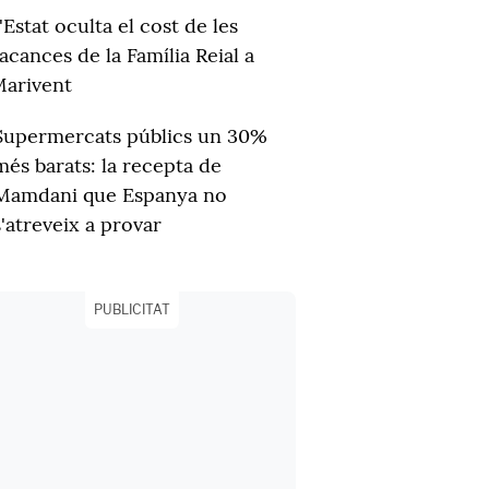
'Estat oculta el cost de les
acances de la Família Reial a
arivent
Supermercats públics un 30%
més barats: la recepta de
Mamdani que Espanya no
s'atreveix a provar
PUBLICITAT