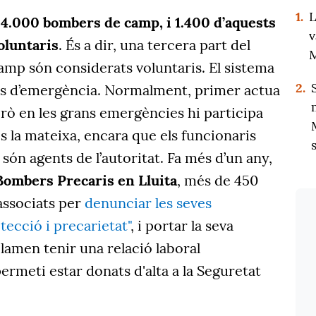
1.
L
s
4.000 bombers de camp, i 1.400 d’aquests
v
oluntaris
. És a dir, una tercera part del
M
amp són considerats voluntaris. El sistema
2.
ons d’emergència. Normalment, primer actua
rò en les grans emergències hi participa
 la mateixa, encara que els funcionaris
són agents de l’autoritat. Fa més d’un any,
Bombers Precaris en Lluita
, més de 450
associats per
denunciar les seves
ecció i precarietat"
, i portar la seva
eclamen tenir una relació laboral
ermeti estar donats d'alta a la Seguretat