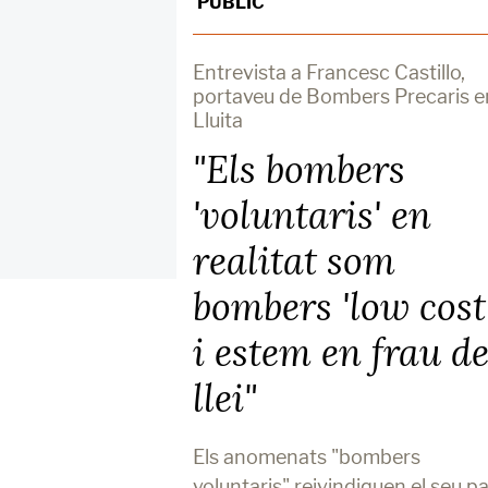
PÚBLIC
Entrevista a Francesc Castillo,
portaveu de Bombers Precaris e
Lluita
"Els bombers
'voluntaris' en
realitat som
bombers 'low cost'
i estem en frau d
llei"
Els anomenats "bombers
voluntaris" reivindiquen el seu p