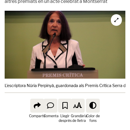
altres premiats en un acte celebrat a Montserrat
L'escriptora Núria Perpinyà, guardonada als Premis Crítica Serra d'
Comparte
Comenta
Llegir
Grandària
Color de
després
de lletra
fons