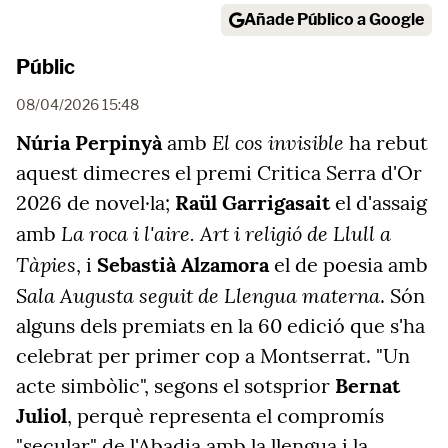
Añade Público a Google
Públic
08/04/2026 15:48
El cos invisible
Núria Perpinyà
amb
ha rebut
aquest dimecres el premi Critica Serra d'Or
2026 de novel·la;
Raül Garrigasait
el d'assaig
La roca i l'aire. Art i religió de Llull a
amb
Tàpies
, i
Sebastià Alzamora
el de poesia amb
Sala Augusta seguit de Llengua materna
. Són
alguns dels premiats en la 60 edició que s'ha
celebrat per primer cop a Montserrat. "Un
acte simbòlic", segons el sotsprior
Bernat
Juliol
, perquè representa el compromís
"secular" de l'Abadia amb la llengua i la