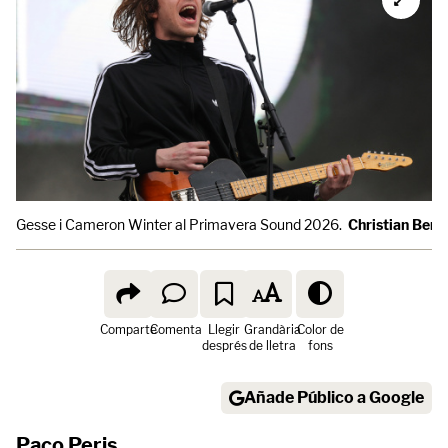
Gesse i Cameron Winter al Primavera Sound 2026.
Christian Bert
Comparte
Comenta
Llegir
Grandària
Color de
després
de lletra
fons
Añade Público a Google
Paco Peris