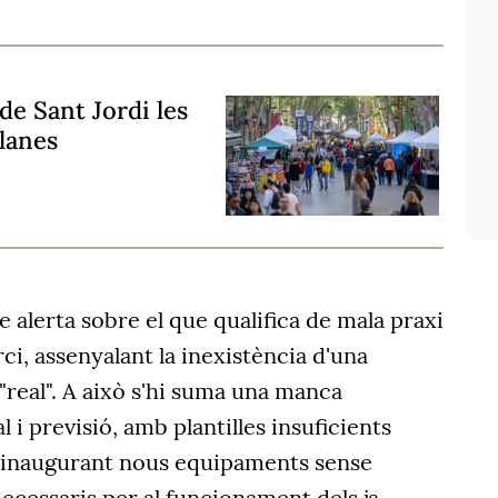
 de Sant Jordi les
alanes
ue alerta sobre el que qualifica de mala praxi
ci, assenyalant la inexistència d'una
 "real". A això s'hi suma una manca
 i previsió, amb plantilles insuficients
 inaugurant nous equipaments sense
necessaris per al funcionament dels ja