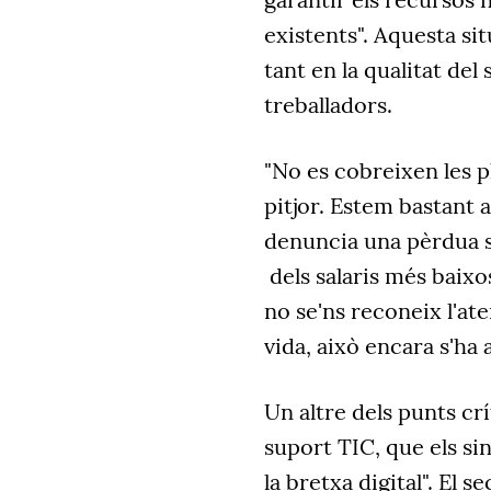
existents". Aquesta si
tant en la qualitat del
treballadors.
"No es cobreixen les pl
pitjor. Estem bastant a
denuncia una pèrdua s
dels salaris més baix
no se'ns reconeix l'at
vida, això encara s'ha 
Un altre dels punts crí
suport TIC, que els s
la bretxa digital". El 