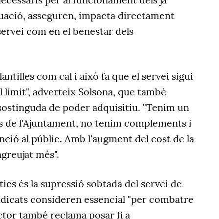
tuació, asseguren, impacta directament
 servei com en el benestar dels
antilles com cal i això fa que el servei sigui
l límit", adverteix Solsona, que també
ostinguda de poder adquisitiu. "Tenim un
os de l'Ajuntament, no tenim complements i
enció al públic. Amb l'augment del cost de la
agreujat més".
tics és la supressió sobtada del servei de
indicats consideren essencial "per combatre
sector també reclama posar fi a