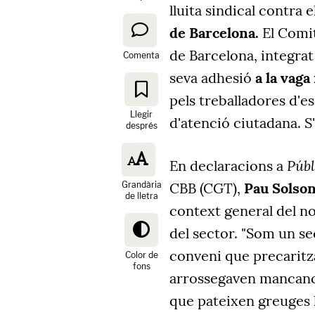
lluita sindical contra e
de Barcelona.
El Comit
de Barcelona, integrat 
Comenta
seva adhesió
a la vaga
pels treballadores d'es
Llegir
d'atenció ciutadana. S
després
Públ
En declaracions a
Grandària
CBB (CGT),
Pau Solso
de lletra
context general del n
del sector. "Som un s
conveni que precaritza
Color de
fons
arrossegaven mancance
que pateixen greuges h