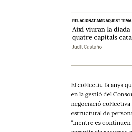
RELACIONAT AMB AQUEST TEMA
Així viuran la diada
quatre capitals cat
Judit Castaño
El col·lectiu fa anys q
en la gestió del Consor
negociació col·lectiva
estructural de personal
"mentre es continuen
garantir els recursos 