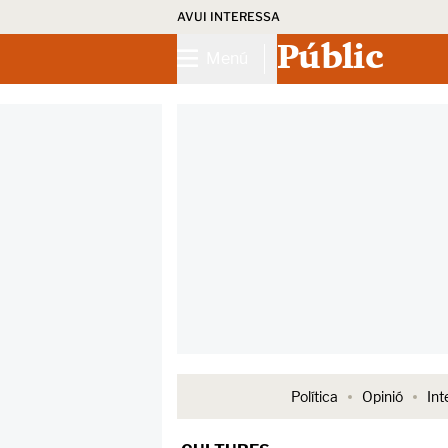
AVUI INTERESSA
Públic
Menú
Política
Opinió
Int