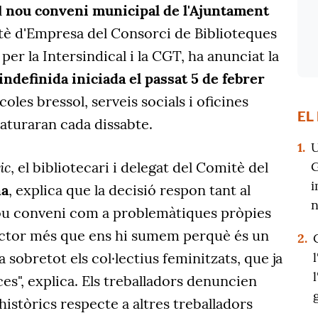
l
nou conveni municipal de l'Ajuntament
è d'Empresa del Consorci de Biblioteques
per la Intersindical i la CGT, ha anunciat la
 indefinida iniciada el passat 5 de febrer
coles bressol, serveis socials i oficines
EL
'aturaran cada dissabte.
1.
U
ic
G
, el bibliotecari i delegat del Comitè del
i
na
, explica que la decisió respon tant al
n
ou conveni com a problemàtiques pròpies
ector més que ens hi sumem perquè és un
2.
 sobretot els col·lectius feminitzats, que ja
s", explica. Els treballadors denuncien
istòrics respecte a altres treballadors