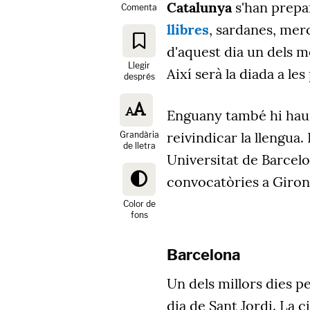
Catalunya
s'han prepa
Comenta
llibres
, sardanes, merc
d'aquest dia un dels m
Llegir
Així serà la diada a les
després
Enguany també hi haur
reivindicar la llengua.
Grandària
de lletra
Universitat de Barcelo
convocatòries a Girona
Color de
fons
Barcelona
Un dels millors dies p
dia de Sant Jordi. La 