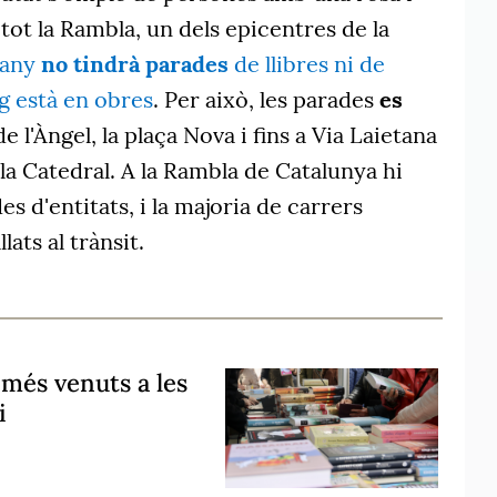
etot la Rambla, un dels epicentres de la
 any
no tindrà parades
de llibres ni de
g està en obres
. Per això, les parades
es
de l'Àngel, la plaça Nova i fins a Via Laietana
la Catedral. A la Rambla de Catalunya hi
s d'entitats, i la majoria de carrers
lats al trànsit.
à més venuts a les
i