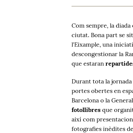
Com sempre, la diada o
ciutat. Bona part se s
l'Eixample, una iniciat
descongestionar la Ra
que estaran
repartides
Durant tota la jornada 
portes obertes en espa
Barcelona o la Generali
fotollibres
que organit
així com presentacions
fotografies inèdites d