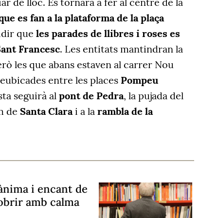
ar de lloc.
Es tornarà a fer al centre de la
que es fan a la plataforma de la plaça
idir que
les parades de llibres i roses es
Sant Francesc
. Les entitats mantindran la
erò les que abans estaven al carrer Nou
eubicades entre les places
Pompeu
sta seguirà
al
pont de Pedra
, la pujada del
am de
Santa Clara
i a la
rambla de la
ànima i encant de
obrir amb calma