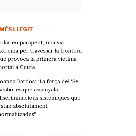
 MÉS LLEGIT
olar en parapent, una via
xtrema per travessar la frontera
ue provoca la primera víctima
ortal a Ceuta
Joanna Pardos: "La força del 'Se
Acabó' és que assenyala
discriminacions sistèmiques que
estan absolutament
normalitzades"