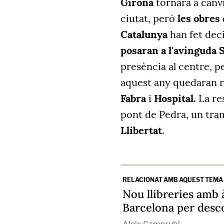
Girona
tornarà a canvi
ciutat, però
les obres 
Catalunya
han fet dec
posaran a l'avinguda 
presència al centre, p
aquest any quedaran r
Fabra
i
Hospital.
La re
pont de Pedra, un tr
Llibertat
.
RELACIONAT AMB AQUEST TEMA
Nou llibreries amb 
Barcelona per desc