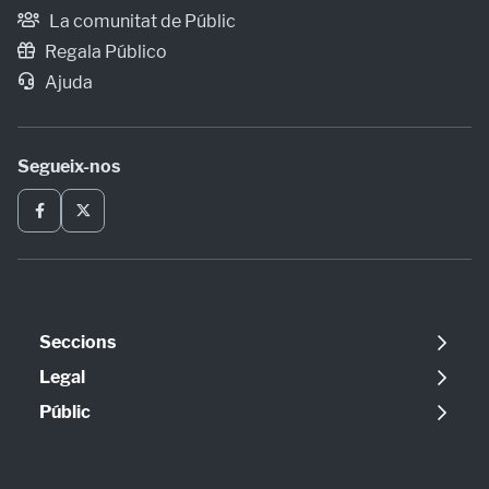
La comunitat de Públic
Regala Público
Ajuda
Segueix-nos
Seccions
Política
Legal
Opinió
Avís legal
Públic
Internacional
Política de cookies
Qui som
Societat
Política de privadesa
Contacte
Economia