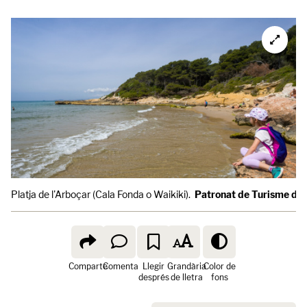
Platja de l'Arboçar (Cala Fonda o Waikiki).
Patronat de Turisme de 
Comparte
Comenta
Llegir
Grandària
Color de
després
de lletra
fons