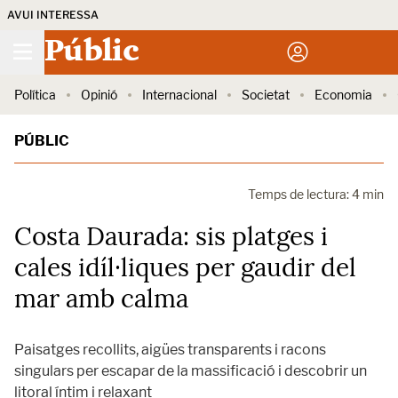
AVUI INTERESSA
Públic
Política
Opinió
Internacional
Societat
Economia
PÚBLIC
Temps de lectura: 4 min
Costa Daurada: sis platges i
cales idíl·liques per gaudir del
mar amb calma
Paisatges recollits, aigües transparents i racons
singulars per escapar de la massificació i descobrir un
litoral íntim i relaxant