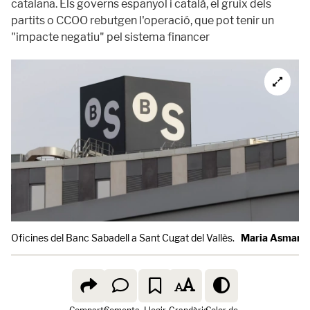
catalana. Els governs espanyol i català, el gruix dels
partits o CCOO rebutgen l'operació, que pot tenir un
"impacte negatiu" pel sistema financer
Oficines del Banc Sabadell a Sant Cugat del Vallès.
Maria Asmarat