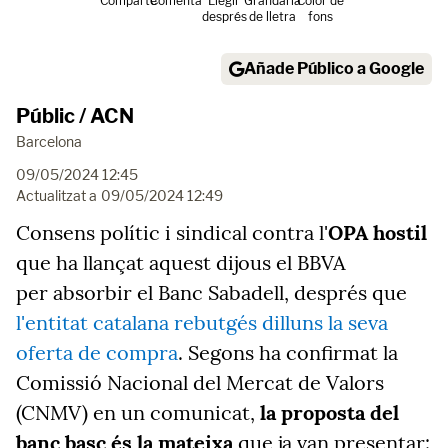
Comparte
Comenta
Llegir
Grandària
Color de
després
de lletra
fons
Añade Público a Google
Públic / ACN
Barcelona
09/05/2024 12:45
Actualitzat a
09/05/2024 12:49
Consens polític i sindical contra l'
OPA hostil
que ha llançat aquest dijous el BBVA
per absorbir el Banc Sabadell, després que
l'entitat catalana rebutgés dilluns la seva
oferta de compra
. Segons ha confirmat la
Comissió Nacional del Mercat de Valors
(CNMV) en un comunicat,
la proposta del
banc basc és la mateixa
que ja van presentar: