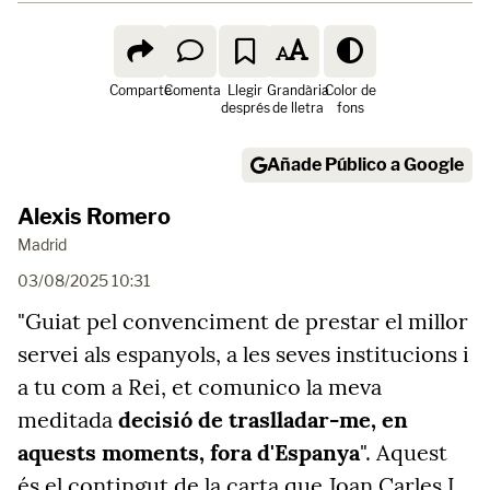
Comparte
Comenta
Llegir
Grandària
Color de
després
de lletra
fons
Añade Público a Google
Alexis Romero
Madrid
03/08/2025 10:31
"Guiat pel convenciment de prestar el millor
servei als espanyols, a les seves institucions i
a tu com a Rei, et comunico la meva
meditada
decisió de traslladar-me, en
aquests moments, fora d'Espanya
". Aquest
és el contingut de la carta que Joan Carles I