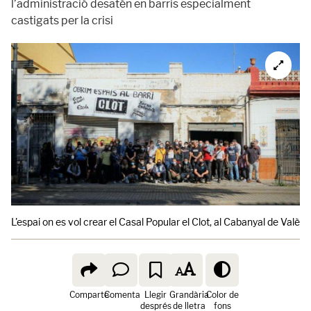
l’administració desatén en barris especialment
castigats per la crisi
L'espai on es vol crear el Casal Popular el Clot, al Cabanyal de Valènc
Comparte
Comenta
Llegir
Grandària
Color de
després
de lletra
fons