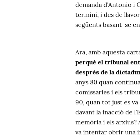
demanda d'Antonio i C
termini, i des de llav
següents basant-se en
Ara, amb aquesta cart
perquè el tribunal ent
després de la dictadu
anys 80 quan continuav
comissaries i els tribu
90, quan tot just es v
davant la inacció de l
memòria i els arxius? A
va intentar obrir una 