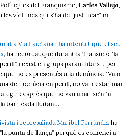
Polítiques del Franquisme,
Carles Vallejo
,
les víctimes qui s'ha de "justificar" ni
turat a Via Laietana i ha intentat que el seu
ls
, ha recordat que durant la Transició "la
rill" i existien grups paramilitars i, per
e que no es presentés una denúncia. "Vam
 una democràcia en perill, no vam estar mai
er afegir després que no van anar-se'n "a
la barricada lluitant".
tivista i represaliada Maribel Ferrándiz
ha
"la punta de llança" perquè es comenci a