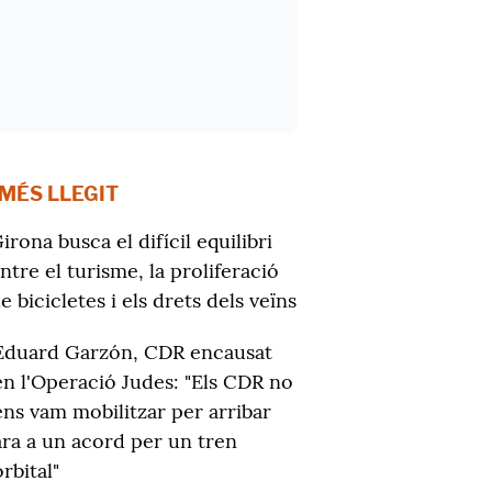
 MÉS LLEGIT
irona busca el difícil equilibri
ntre el turisme, la proliferació
e bicicletes i els drets dels veïns
Eduard Garzón, CDR encausat
en l'Operació Judes: "Els CDR no
ens vam mobilitzar per arribar
ara a un acord per un tren
orbital"