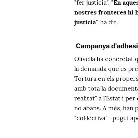
"fer justícia". "
En aquest
nostres fronteres hi h
justícia
", ha dit.
Campanya d'adhes
Olivella ha concretat
la demanda que es pre
Tortura en els propers
amb tota la documentac
realitat" a l'Estat i pe
no abans. A més, han p
"col·lectiva" i pugui a