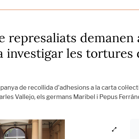
e represaliats demanen
 a investigar les torture
panya de recollida d'adhesions a la carta col·lec
les Vallejo, els germans Maribel i Pepus Ferránd