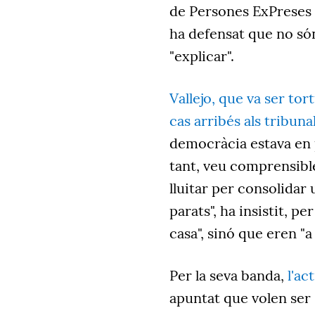
de Persones ExPreses 
ha defensat que no són 
"explicar".
Vallejo, que va ser tor
cas arribés als tribuna
democràcia estava en pe
tant, veu comprensibl
lluitar per consolidar
parats", ha insistit, p
casa", sinó que eren "a 
Per la seva banda,
l'ac
apuntat que volen ser 