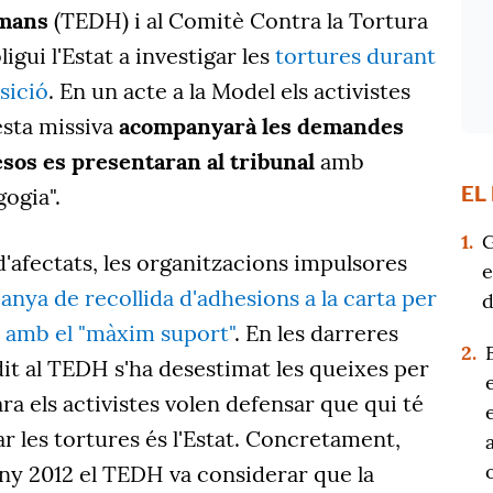
umans
(TEDH) i al Comitè Contra la Tortura
gui l'Estat a investigar les
tortures durant
sició
. En un acte a la Model els activistes
sta missiva
acompanyarà les demandes
sos es presentaran al tribunal
amb
EL
gogia".
1.
G
'afectats, les organitzacions impulsores
e
nya de recollida d'adhesions a la carta per
d
 amb el "màxim suport"
. En les darreres
2.
it al TEDH s'ha desestimat les queixes per
ara els activistes volen defensar que qui té
gar les tortures és l'Estat. Concretament,
any 2012 el TEDH va considerar que la