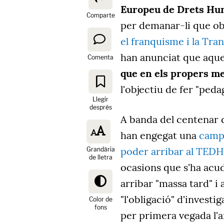
Europeu de Drets H
Comparte
per demanar-li que obli
el franquisme i la Tran
han anunciat que aque
Comenta
que en els propers me
l'objectiu de fer "peda
Llegir
després
A banda del centenar d
han engegat una
campa
poder arribar al TEDH
Grandària
de lletra
ocasions que s'ha acud
arribar "massa tard" i 
"l'obligació" d'investi
Color de
fons
per primera vegada l'