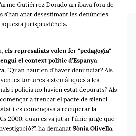
arme Gutiérrez Dorado arribava fora de
ors s'han anat desestimant les denúncies
 aquesta jurisprudència.
a,
els represaliats volen fer "pedagogia"
engui el context polític d'Espanya
ra
. "Quan haurien d'haver denunciat? Als
en les tortures sistemàtiques a les
nals i policia no havien estat depurats? Als
a començar a trencar el pacte de silenci
'Estat i es començava a recuperar la
ls 2000, quan es va jutjar l'únic jutge que
investigació?", ha demanat
Sònia Olivella
,