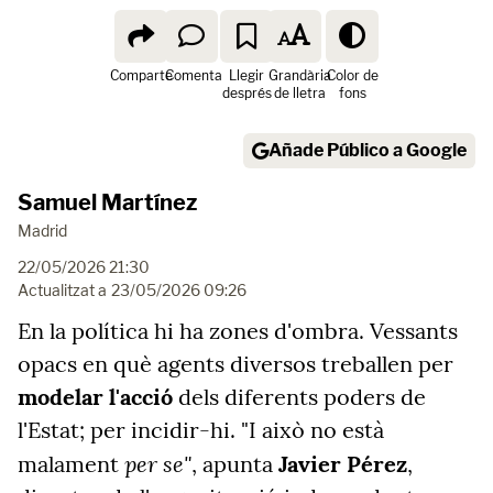
Comparte
Comenta
Llegir
Grandària
Color de
després
de lletra
fons
Añade Público a Google
Samuel Martínez
Madrid
22/05/2026 21:30
Actualitzat a
23/05/2026 09:26
En la política hi ha zones d'ombra. Vessants
opacs en què agents diversos treballen per
modelar l'acció
dels diferents poders de
l'Estat; per incidir-hi. "I això no està
per se"
malament
, apunta
Javier Pérez
,