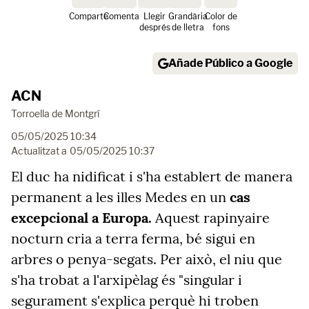
Comparte
Comenta
Llegir
Grandària
Color de
després
de lletra
fons
Añade Público a Google
ACN
Torroella de Montgrí
05/05/2025 10:34
Actualitzat a
05/05/2025 10:37
El duc ha nidificat i s'ha establert de manera
permanent a les illes Medes en un
cas
excepcional a Europa.
Aquest rapinyaire
nocturn cria a terra ferma, bé sigui en
arbres o penya-segats. Per això, el niu que
s'ha trobat a l'arxipèlag és "singular i
segurament s'explica perquè hi troben