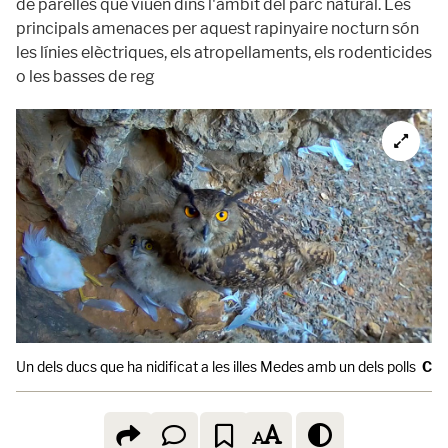
de parelles que viuen dins l'àmbit del parc natural. Les
principals amenaces per aquest rapinyaire nocturn són
les línies elèctriques, els atropellaments, els rodenticides
o les basses de reg
Un dels ducs que ha nidificat a les illes Medes amb un dels polls
Ced