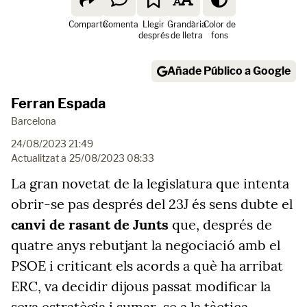
Comparte
Comenta
Llegir
Grandària
Color de
després
de lletra
fons
Añade Público a Google
Ferran Espada
Barcelona
24/08/2023 21:49
Actualitzat a
25/08/2023 08:33
La gran novetat de la legislatura que intenta
obrir-se pas després del 23J és sens dubte el
canvi de rasant de Junts
que, després de
quatre anys rebutjant la negociació amb el
PSOE i criticant els acords a què ha arribat
ERC, va decidir dijous passat modificar la
seva estratègia i sumar-se a la tàctica