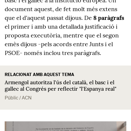
basc i el gallec a la institució europea. Un
document aquest, de fet molt més extens
que el d'aquest passat dijous. De
8 paràgrafs
el primer i amb una detallada justificació i
proposta executòria, mentre que el segon
emès dijous -pels acords entre Junts i el
PSOE- només inclou tres paràgrafs.
RELACIONAT AMB AQUEST TEMA
Armengol autoritza l'ús del català, el basc i el
gallec al Congrés per reflectir "l'Espanya real"
Públic / ACN