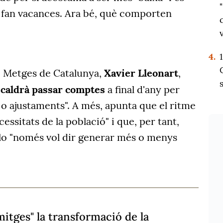
s fan vacances. Ara bé, què comporten
4.
de Metges de Catalunya,
Xavier Lleonart
,
"
caldrà passar comptes
a final d'any per
s o ajustaments". A més, apunta que el ritme
essitats de la població" i que, per tant,
-lo "només vol dir generar més o menys
mitges" la transformació de la