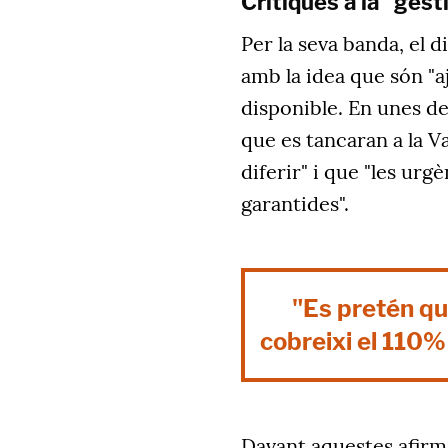
Crítiques a la "gest
Per la seva banda, el d
amb la idea que són "
disponible. En unes dec
que es tancaran a la V
diferir" i que "les urgè
garantides".
"Es pretén qu
cobreixi el 110%
Davant aquestes afirm