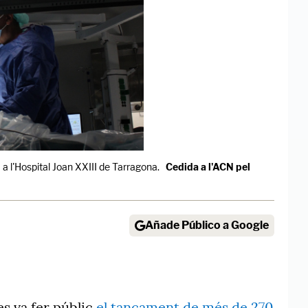
 a l'Hospital Joan XXIII de Tarragona.
Cedida a l'ACN pel
Añade Público a Google
es va fer públic
el tancament de més de 270