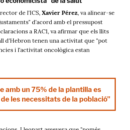
ió economicista" de la salut
irector de l'ICS,
Xavier Pérez
, va alinear-se
ajustaments" d'acord amb el pressupost
laracions a RAC1, va afirmar que els llits
all d'Hebron tenen una activitat que "pot
ncies i l'activitat oncològica estan
e amb un 75% de la plantilla es
 de les necessitats de la població"
acions, Lleonart assevera que "només