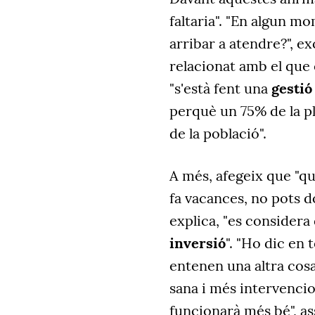
faltaria". "En algun mo
arribar a atendre?", e
relacionat amb el que 
"s'està fent una
gestió
perquè un 75% de la pla
de la població".
A més, afegeix que "qu
fa vacances, no pots d
explica, "es consider
inversió
". "Ho dic e
entenen una altra cosa
sana i més intervencio
funcionarà més bé", a