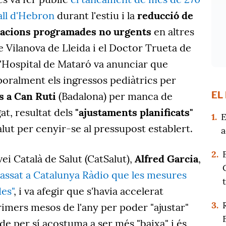
 Vall d'Hebron
durant l'estiu i la
reducció de
acions
programades no urgents
en altres
 Vilanova de Lleida i el Doctor Trueta de
l'Hospital de Mataró va anunciar que
poralment els ingressos pediàtrics per
EL
s a Can Ruti
(Badalona) per manca de
at, resultat dels
"ajustaments planificats"
1.
E
ut per cenyir-se al pressupost establert.
a
2.
ei Català de Salut (CatSalut),
Alfred Garcia
,
passat a Catalunya Ràdio que les mesures
es"
, i va afegir que s'havia accelerat
3.
primers mesos de l'any per poder "ajustar"
a de per sí acostuma a ser més "baixa" i és