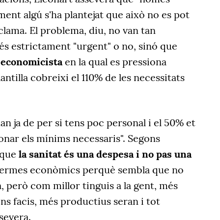
ment algú s'ha plantejat que això no es pot
xclama. El problema, diu, no van tan
és estrictament "urgent" o no, sinó que
 economicista
en la qual es pressiona
ntilla cobreixi el 110% de les necessitats
an ja de per si tens poc personal i el 50% et
onar els mínims necessaris". Segons
a que
la sanitat és una despesa i no pas una
n termes econòmics perquè sembla que no
, però com millor tinguis a la gent, més
ns facis, més productius seran i tot
ssevera.