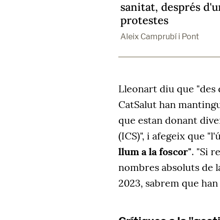
sanitat, després d'u
protestes
Aleix Camprubí i Pont
Lleonart diu que "des 
CatSalut han mantingu
que estan donant divers
(ICS)", i afegeix que "
llum a la foscor"
. "Si 
nombres absoluts de la 
2023, sabrem que han e