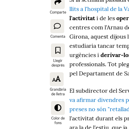
llits a l'hospital de la
Comparte
l'activitat
i de les
oper
centres com l'Arnau de
Girona, aquest dijous 
Comenta
estudiaria tancar tem
urgències i
derivar-lo
Llegir
professionals. Tot pleg
després
pel Departament de Sal
El subdirector del Serv
Grandària
de lletra
va afirmar divendres 
preses no són "retallad
l'activitat durant els 
Color de
fons
ara la de l'estiu, que j