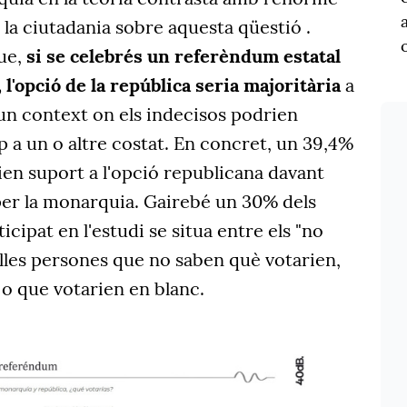
 la ciutadania sobre aquesta qüestió .
ue,
si se celebrés un referèndum estatal
 l'opció de la república seria majoritària
a
un context on els indecisos podrien
p a un o altre costat. En concret, un 39,4%
en suport a l'opció republicana davant
per la monarquia. Gairebé un 30% dels
cipat en l'estudi se situa entre els "no
uelles persones que no saben què votarien,
 o que votarien en blanc.