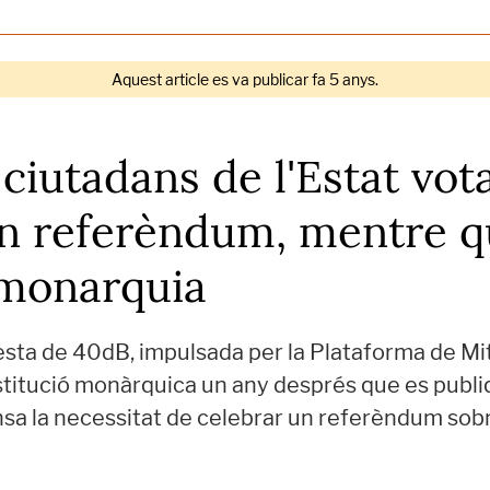
Aquest article es va publicar fa 5 anys.
ciutadans de l'Estat vota
un referèndum, mentre 
 monarquia
sta de 40dB, impulsada per la Plataforma de Mit
nstitució monàrquica un any després que es publiq
a la necessitat de celebrar un referèndum sobr