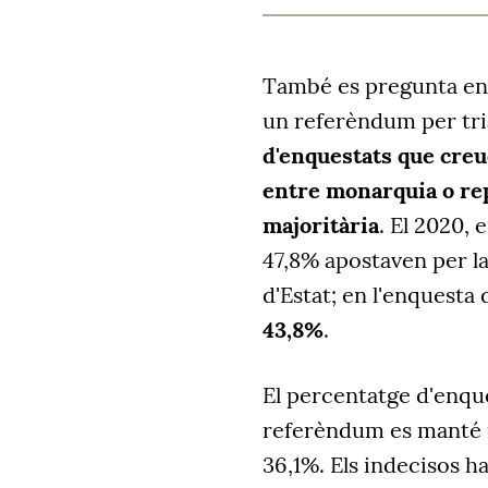
També es pregunta en 
un referèndum per tria
d'enquestats que cre
entre monarquia o rep
majoritària
. El 2020, 
47,8% apostaven per la
d'Estat; en l'enquesta
43,8%
.
El percentatge d'enqu
referèndum es manté i
36,1%. Els indecisos 