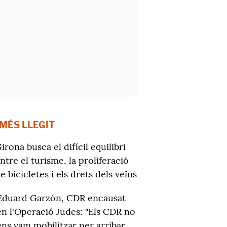
 MÉS LLEGIT
irona busca el difícil equilibri
ntre el turisme, la proliferació
e bicicletes i els drets dels veïns
Eduard Garzón, CDR encausat
en l'Operació Judes: "Els CDR no
ens vam mobilitzar per arribar