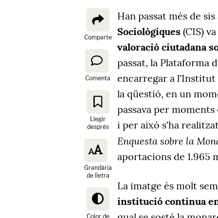
Han passat més de sis
Sociològiques
(CIS) va
Comparte
valoració ciutadana s
passat, la Plataforma 
encarregar a l'Institu
Comenta
la qüestió, en un mom
passava per moments c
Llegir
i per això s'ha realit
després
Enquesta sobre la Mon
aportacions de 1.965 
Grandària
de lletra
La imatge és molt semb
institució continua en
qual se sosté la monar
Color de