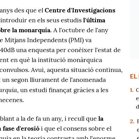
 anys des que el
Centre d'Investigacions
 introduir en els seus estudis
l'última
obre la monarquia
. A l'octubre de l'any
de Mitjans Independents (PMI) va
t 40dB una enquesta per conèixer l'estat de
ent en què la institució monàrquica
onvulsos. Avui, aquesta situació continua,
EL
zat un segon lliurament de l'anomenada
arquia
, un estudi finançat gràcies a les
1.
G
e
mecenes.
d
lant a la de fa un any, i recull que
la
2.
 fase d'erosió
i que el consens sobre el
quia en la teoria contrasta amb l'enorme