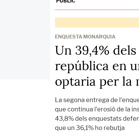
PÚBLIC
ENQUESTA MONARQUIA
Un 39,4% dels 
república en 
optaria per la
La segona entrega de l'enque
que continua l'erosió de la i
43,8% dels enquestats defens
que un 36,1% ho rebutja