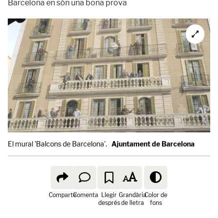
Barcelona en són una bona prova
El mural 'Balcons de Barcelona'.
Ajuntament de Barcelona
Comparte
Comenta
Llegir
Grandària
Color de
després
de lletra
fons