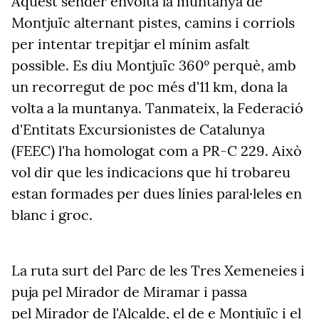
Aquest sender envolta la muntanya de
Montjuïc alternant pistes, camins i corriols
per intentar trepitjar el mínim asfalt
possible. Es diu Montjuïc 360º perquè, amb
un recorregut de poc més d'11 km, dona la
volta a la muntanya. Tanmateix, la Federació
d'Entitats Excursionistes de Catalunya
(FEEC) l'ha homologat com a PR-C 229. Això
vol dir que les indicacions que hi trobareu
estan formades per dues línies paral·leles en
blanc i groc.
La ruta surt del Parc de les Tres Xemeneies i
puja pel Mirador de Miramar i passa
pel Mirador de l'Alcalde, el de e Montjuïc i el