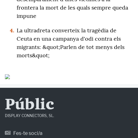
frontera la mort de les quals sempre queda
impune
4.
La ultradreta converteix la tragèdia de
Ceuta en una campanya d'odi contra els
migrants: &quot;Parlen de tot menys dels
morts&quot;
Públic
DISPLAY CONNECTORS, SL.
Fes-te soci/a