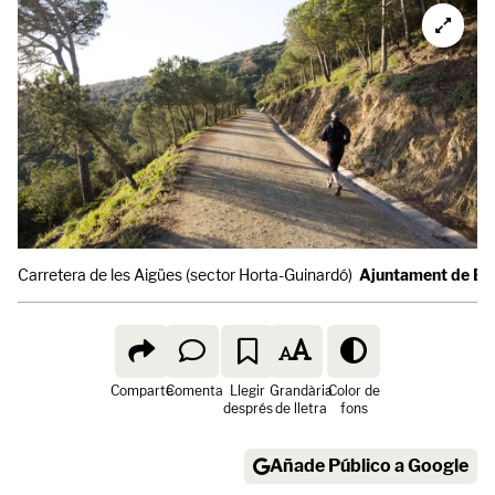
Carretera de les Aigües (sector Horta-Guinardó)
Ajuntament de Ba
Comparte
Comenta
Llegir
Grandària
Color de
després
de lletra
fons
Añade Público a Google