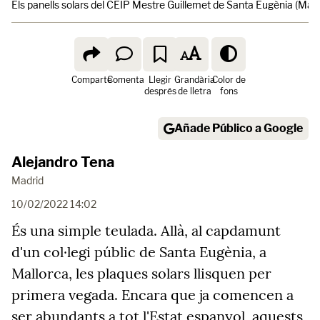
Els panells solars del CEIP Mestre Guillemet de Santa Eugènia (Mall
Comparte
Comenta
Llegir
Grandària
Color de
després
de lletra
fons
Añade Público a Google
Alejandro Tena
Madrid
10/02/2022 14:02
És una simple teulada. Allà, al capdamunt
d'un col·legi públic de Santa Eugènia, a
Mallorca, les plaques solars llisquen per
primera vegada. Encara que ja comencen a
ser abundants a tot l'Estat espanyol, aquests