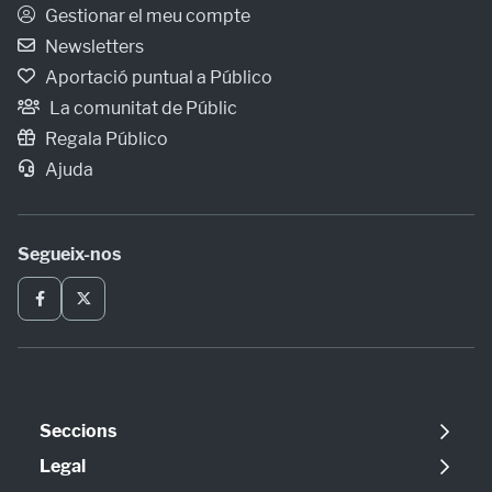
Gestionar el meu compte
Newsletters
Aportació puntual a Público
La comunitat de Públic
Regala Público
Ajuda
Segueix-nos
Seccions
Política
Legal