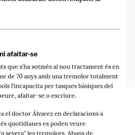
 ni afaitar-se
nts que s'ha sotmès al nou tractament és en
me de 70 anys amb una tremolor totalment
 pols l'incapacita per tasques bàsiques del
beure, afaitar-se o escriure.
ca el doctor Álvarez en declaracions a
 més quotidianes es poden veure
a severa" les tremolors. Abans de