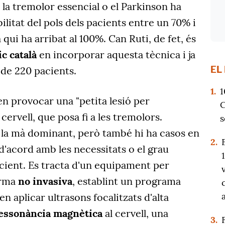
 la tremolor essencial o el Parkinson ha
ilitat del pols dels pacients entre un 70% i
 qui ha arribat al 100%. Can Ruti, de fet, és
c català
en incorporar aquesta tècnica i ja
EL
 de 220 pacients.
1.
1
en provocar una "petita lesió per
C
cervell, que posa fi a les tremolors.
s
la mà dominant, però també hi ha casos en
2.
 d'acord amb les necessitats o el grau
cient. Es tracta d'un equipament per
orma
no invasiva
, establint un programa
n aplicar ultrasons focalitzats d'alta
essonància magnètica
al cervell, una
3.