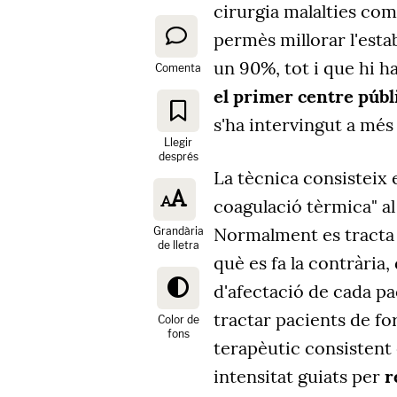
cirurgia malalties com
permès millorar l'estab
un 90%, tot i que hi ha
Comenta
el primer centre públi
s'ha intervingut a més
Llegir
després
La tècnica consisteix 
coagulació tèrmica" al 
Normalment es tracta 
Grandària
de lletra
què es fa la contrària,
d'afectació de cada pa
tractar pacients de f
Color de
fons
terapèutic consistent e
intensitat guiats per
r