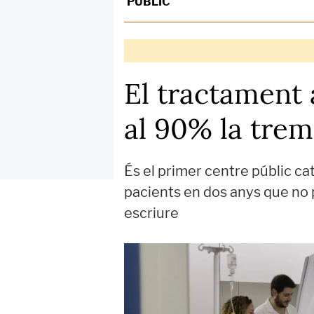
PÚBLIC
El tractament 
al 90% la trem
És el primer centre públic ca
pacients en dos anys que no p
escriure