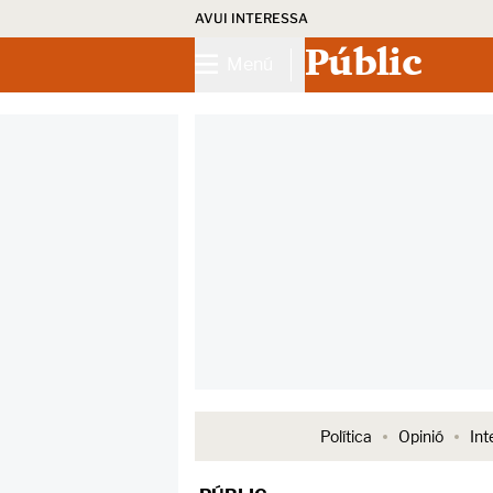
AVUI INTERESSA
Públic
Menú
Política
Opinió
Int