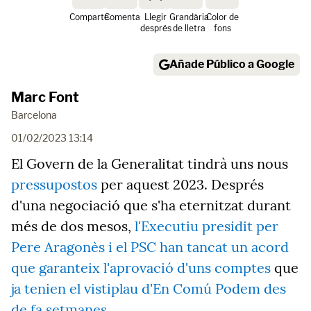
Comparte
Comenta
Llegir
Grandària
Color de
després
de lletra
fons
Añade Público a Google
Marc Font
Barcelona
01/02/2023 13:14
El Govern de la Generalitat tindrà uns nous
pressupostos
per aquest 2023. Després
d'una negociació que s'ha eternitzat durant
més de dos mesos,
l'Executiu presidit per
Pere Aragonès i el PSC han tancat un acord
que garanteix l'aprovació d'uns comptes
que
ja tenien el vistiplau d'En Comú Podem des
de fa setmanes
.