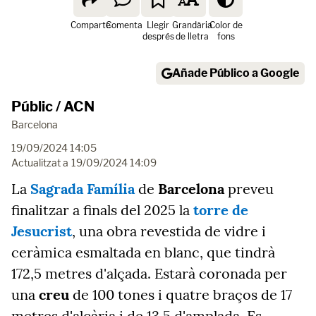
Comparte
Comenta
Llegir
Grandària
Color de
després
de lletra
fons
Añade Público a Google
Públic / ACN
Barcelona
19/09/2024 14:05
Actualitzat a
19/09/2024 14:09
La
Sagrada Família
de
Barcelona
preveu
finalitzar a finals del 2025 la
torre de
Jesucrist
, una obra revestida de vidre i
ceràmica esmaltada en blanc, que tindrà
172,5 metres d'alçada. Estarà coronada per
una
creu
de 100 tones i quatre braços de 17
metres d'alçària i de 13,5 d'amplada. Es