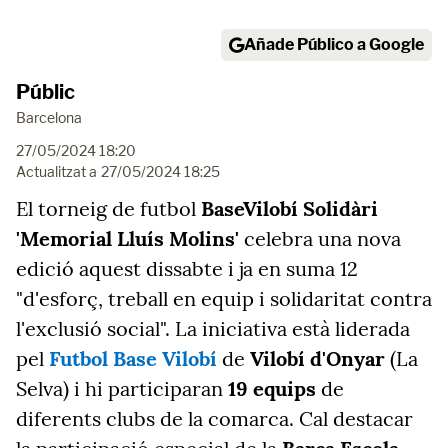
Añade Público a Google
Públic
Barcelona
27/05/2024 18:20
Actualitzat a
27/05/2024 18:25
El torneig de futbol
BaseVilobí Solidàri
'Memorial Lluís Molins'
celebra una nova
edició aquest dissabte i ja en suma 12
"d'esforç, treball en equip i solidaritat contra
l'exclusió social". La iniciativa està liderada
pel
Futbol Base Vilobí
de
Vilobí d'Onyar
(La
Selva) i hi participaran
19 equips
de
diferents clubs de la comarca. Cal destacar