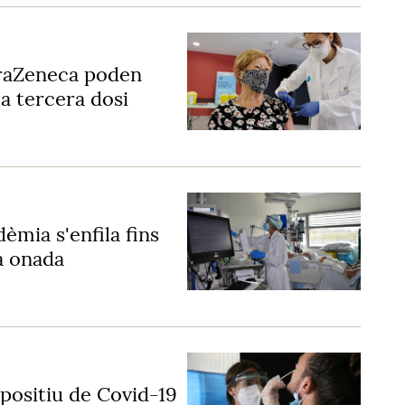
traZeneca poden
la tercera dosi
dèmia s'enfila fins
na onada
 positiu de Covid-19