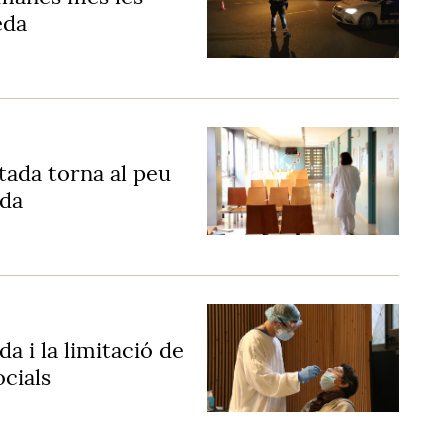
eda
tada torna al peu
ada
da i la limitació de
cials