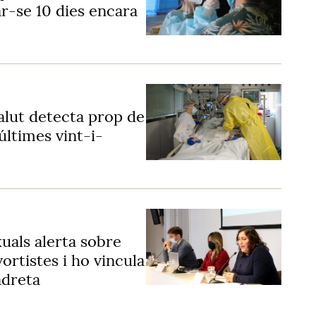
r-se 10 dies encara
alut detecta prop de
últimes vint-i-
uals alerta sobre
vortistes i ho vincula
adreta