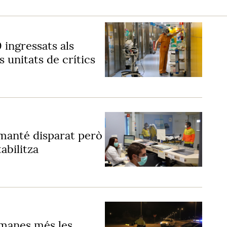
 ingressats als
 unitats de crítics
manté disparat però
tabilitza
tmanes més les