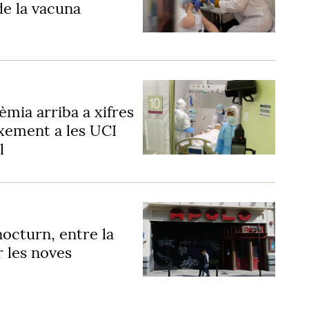
de la vacuna
èmia arriba a xifres
ixement a les UCI
l
nocturn, entre la
r les noves