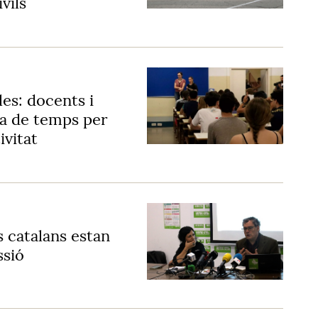
vils
les: docents i
ca de temps per
ivitat
 catalans estan
ssió