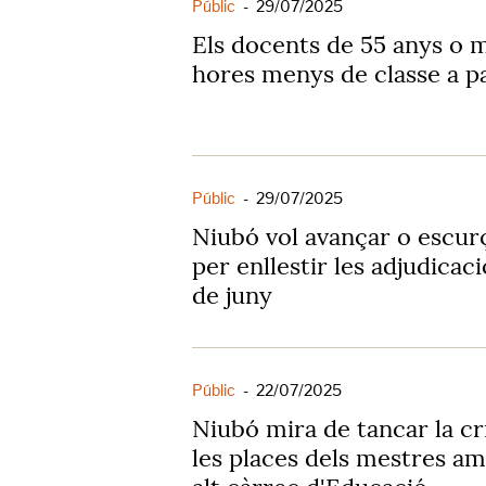
Públic
-
29/07/2025
Els docents de 55 anys o 
hores menys de classe a pa
Públic
-
29/07/2025
Niubó vol avançar o escurç
per enllestir les adjudicac
de juny
Públic
-
22/07/2025
Niubó mira de tancar la cri
les places dels mestres am