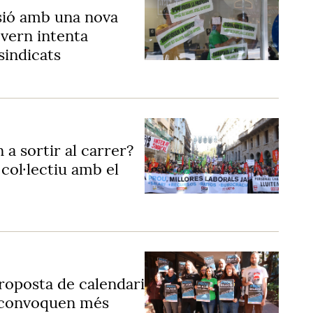
ssió amb una nova
overn intenta
sindicats
 a sortir al carrer?
col·lectiu amb el
proposta de calendari
i convoquen més