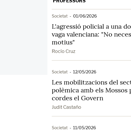
PROFESSORS
Societat
-
01/06/2026
L'agressió policial a una d
vaga valenciana: "No nece
motius"
Rocío Cruz
Societat
-
12/05/2026
Les mobilitzacions del sect
polèmica amb els Mossos 
cordes el Govern
Judit Castaño
Societat
-
11/05/2026