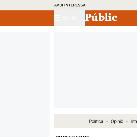
AVUI INTERESSA
Públic
Menú
Política
Opinió
Int