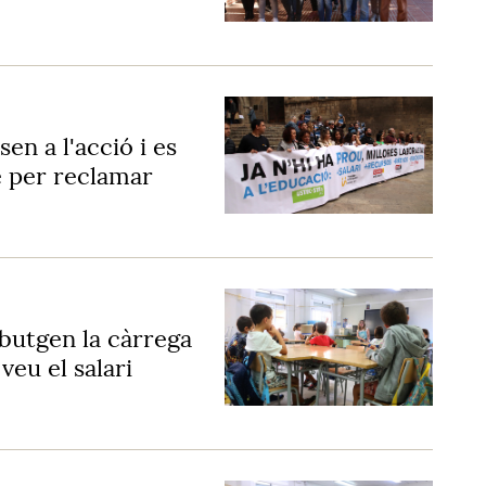
en a l'acció i es
e per reclamar
butgen la càrrega
veu el salari