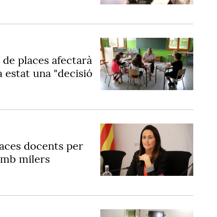
ó de places afectarà
a estat una "decisió
laces docents per
amb milers