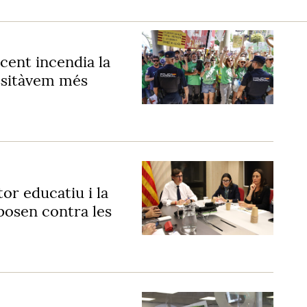
ocent incendia la
ssitàvem més
or educatiu i la
posen contra les