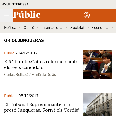
AVUI INTERESSA
Públic
Política
Opinió
Internacional
Societat
Economia
ORIOL JUNQUERAS
Públic
-
14/12/2017
ERC i JuntsxCat es refermen amb
els seus candidats
Carles Bellsolà / Marià de Delàs
Públic
-
05/12/2017
El Tribunal Suprem manté a la
presó Junqueras, Forn i els 'Jordis'