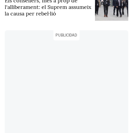
Els consellers, més a prop de
l'alliberament: el Suprem assumeix
la causa per rebel·lió
PUBLICIDAD