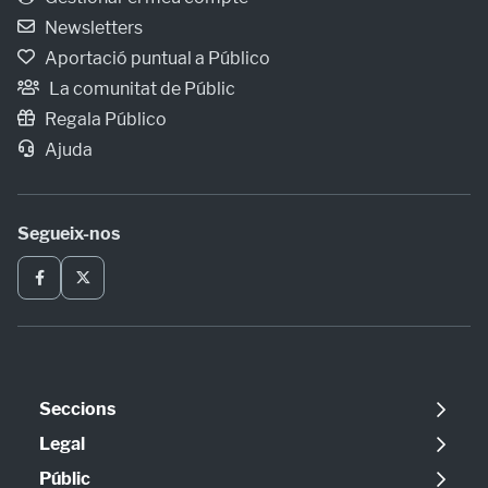
Newsletters
Aportació puntual a Público
La comunitat de Públic
Regala Público
Ajuda
Segueix-nos
Seccions
Política
Legal
Opinió
Avís legal
Públic