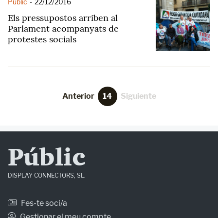
Públic
-
22/12/2016
Els pressupostos arriben al
Parlament acompanyats de
protestes socials
Anterior
14
Siguiente
Públic
DISPLAY CONNECTORS, SL.
Fes-te soci/a
Gestionar el meu compte