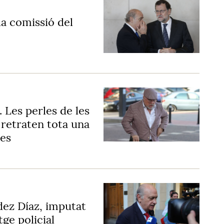
la comissió del
. Les perles de les
 retraten tota una
res
dez Díaz, imputat
tge policial