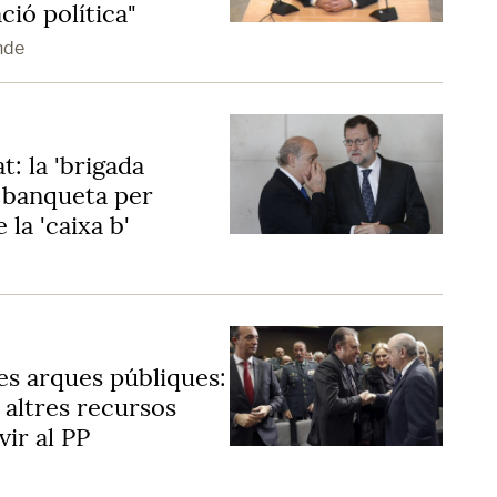
ció política"
nde
at: la 'brigada
la banqueta per
 la 'caixa b'
les arques públiques:
 altres recursos
vir al PP