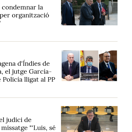
 condemnar la
 per organització
'
agena d'Índies de
a, el jutge García-
Policía lligat al PP
l judici de
 missatge "'Luis, sé