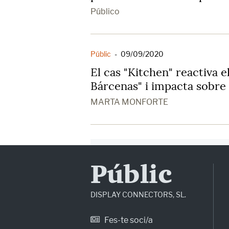
Público
Públic
-
09/09/2020
El cas "Kitchen" reactiva e
Bárcenas" i impacta sobre
MARTA MONFORTE
Públic
DISPLAY CONNECTORS, SL.
Fes-te soci/a