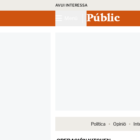
AVUI INTERESSA
Públic
Menú
Política
Opinió
Int