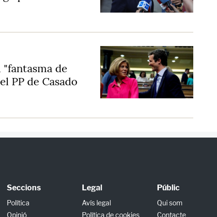
l "fantasma de
 el PP de Casado
Seccions
Legal
Públic
Política
Avís legal
Qui som
Opinió
Política de cookies
Contacte