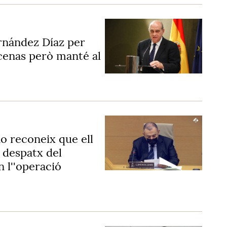
ernández Díaz per
rcenas però manté al
o reconeix que ell
l despatx del
 l''operació