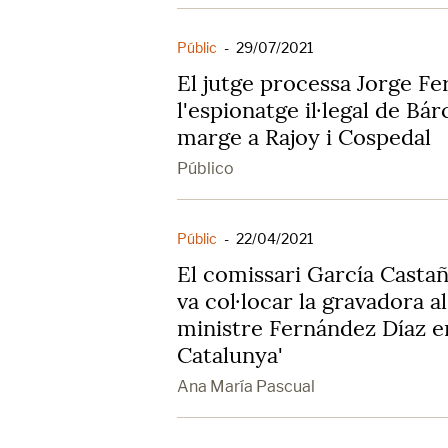
Públic
-
29/07/2021
El jutge processa Jorge F
l'espionatge il·legal de Bá
marge a Rajoy i Cospedal
Público
Públic
-
22/04/2021
El comissari García Castañ
va col·locar la gravadora a
ministre Fernández Díaz en
Catalunya'
Ana María Pascual