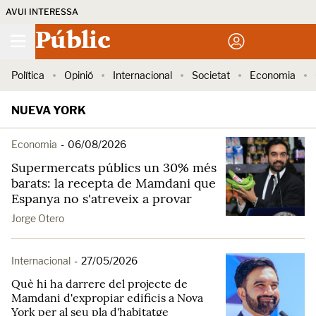
AVUI INTERESSA
Públic
Política
Opinió
Internacional
Societat
Economia
NUEVA YORK
Economia
-
06/08/2026
Supermercats públics un 30% més
barats: la recepta de Mamdani que
Espanya no s'atreveix a provar
Jorge Otero
Internacional
-
27/05/2026
Què hi ha darrere del projecte de
Mamdani d'expropiar edificis a Nova
York per al seu pla d'habitatge