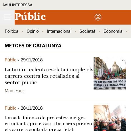
AVUI INTERESSA
Públic
Política
Opinió
Internacional
Societat
Economia
METGES DE CATALUNYA
Públic
-
29/11/2018
La tardor calenta esclata i omple els
carrers contra les retallades al
sector públic
Marc Font
Públic
-
28/11/2018
Jornada intensa de protestes: metges,
estudiants, professors i bombers prenen
els carrers contra la precarietat