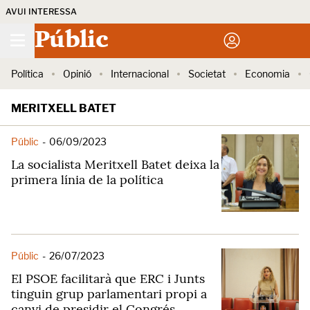
AVUI INTERESSA
Públic
Política
Opinió
Internacional
Societat
Economia
MERITXELL BATET
Públic
-
06/09/2023
La socialista Meritxell Batet deixa la
primera línia de la política
Públic
-
26/07/2023
El PSOE facilitarà que ERC i Junts
tinguin grup parlamentari propi a
canvi de presidir el Congrés