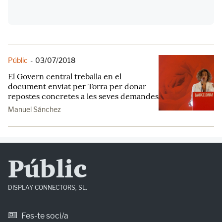
Públic
-
03/07/2018
El Govern central treballa en el
document enviat per Torra per donar
repostes concretes a les seves demandes
Manuel Sánchez
Públic
DISPLAY CONNECTORS, SL.
Fes-te soci/a