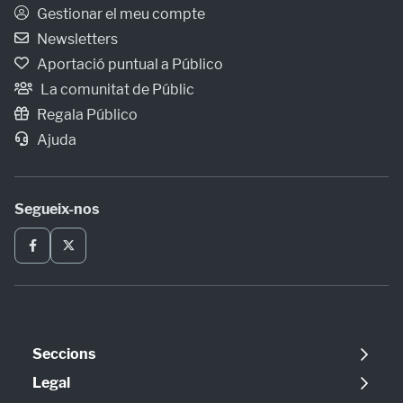
Gestionar el meu compte
Newsletters
Aportació puntual a Público
La comunitat de Públic
Regala Público
Ajuda
Segueix-nos
Seccions
Política
Legal