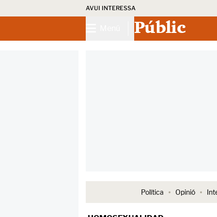
AVUI INTERESSA
Públic
Menú
Política
Opinió
Int