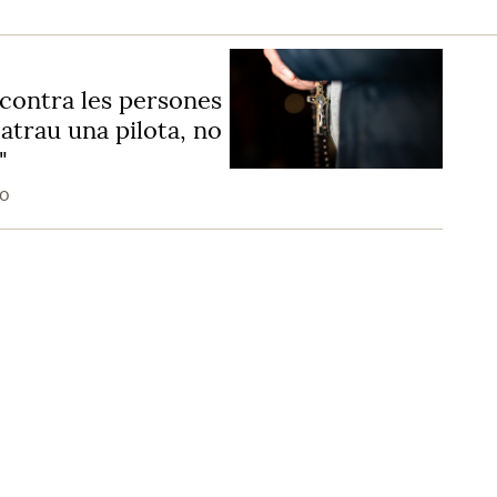
a contra les persones
atrau una pilota, no
"
do