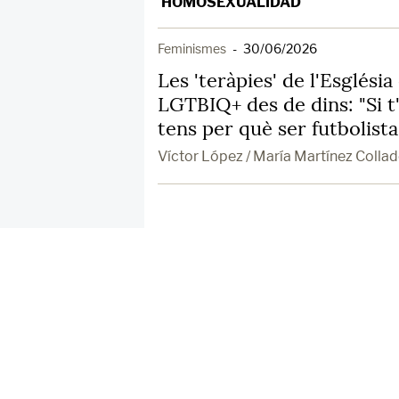
HOMOSEXUALIDAD
Feminismes
-
30/06/2026
Les 'teràpies' de l'Esglési
LGTBIQ+ des de dins: "Si t'
tens per què ser futbolista
Víctor López / María Martínez Colla