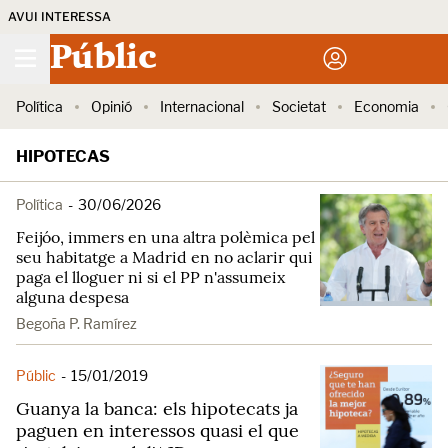
AVUI INTERESSA
Públic
Política
Opinió
Internacional
Societat
Economia
HIPOTECAS
Política
-
30/06/2026
Feijóo, immers en una altra polèmica pel
seu habitatge a Madrid en no aclarir qui
paga el lloguer ni si el PP n'assumeix
alguna despesa
Begoña P. Ramírez
Públic
-
15/01/2019
Guanya la banca: els hipotecats ja
paguen en interessos quasi el que