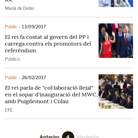
Marià de Delàs
Públic
-
13/09/2017
El rei fa costat al govern del PP i
carrega contra els promotors del
referèndum
Público
Públic
-
26/02/2017
El rei parla de "col·laboració lleial"
en el sopar d'inauguració del MWC,
amb Puigdemont i Colau
EFE
Anterior
4
Siguiente