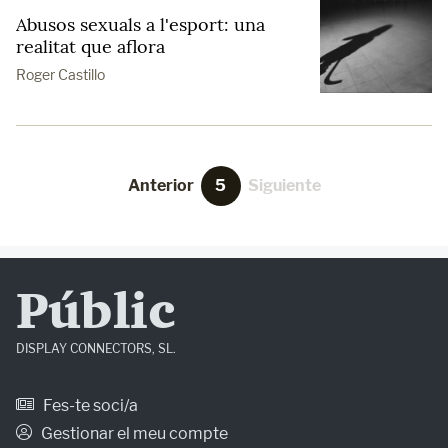
Abusos sexuals a l'esport: una
realitat que aflora
Roger Castillo
Anterior
5
Siguiente
Públic
DISPLAY CONNECTORS, SL.
Fes-te soci/a
Gestionar el meu compte