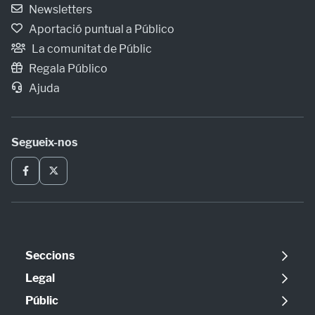
Newsletters
Aportació puntual a Público
La comunitat de Públic
Regala Público
Ajuda
Segueix-nos
Seccions
Política
Legal
Opinió
Avís legal
Públic
Internacional