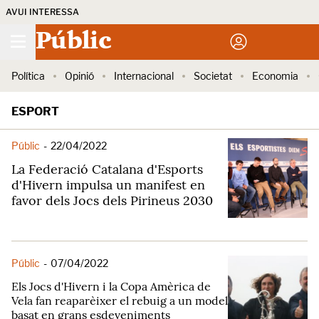
AVUI INTERESSA
Públic
Política
Opinió
Internacional
Societat
Economia
ESPORT
Públic
-
22/04/2022
La Federació Catalana d'Esports
d'Hivern impulsa un manifest en
favor dels Jocs dels Pirineus 2030
Públic
-
07/04/2022
Els Jocs d'Hivern i la Copa Amèrica de
Vela fan reaparèixer el rebuig a un model
basat en grans esdeveniments