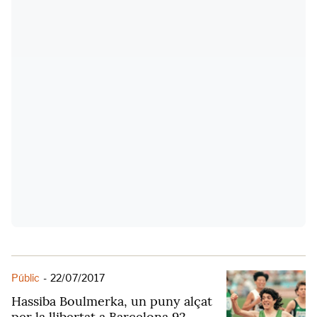
Públic
-
22/07/2017
Hassiba Boulmerka, un puny alçat
per la llibertat a Barcelona 92