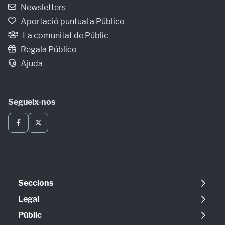
Newsletters
Aportació puntual a Público
La comunitat de Públic
Regala Público
Ajuda
Segueix-nos
Seccions
Política
Legal
Opinió
Avís legal
Públic
Internacional