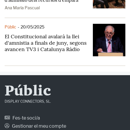
d'admissió dels recursos d'empara
Ana María Pascual
Públic
-
20/05/2025
El Constitucional avalarà la llei
d'amnistia a finals de juny, segons
avancen TV3 i Catalunya Ràdio
Públic
DISPLAY CONNECTORS, SL.
Fes-te soci/a
Gestionar el meu compte