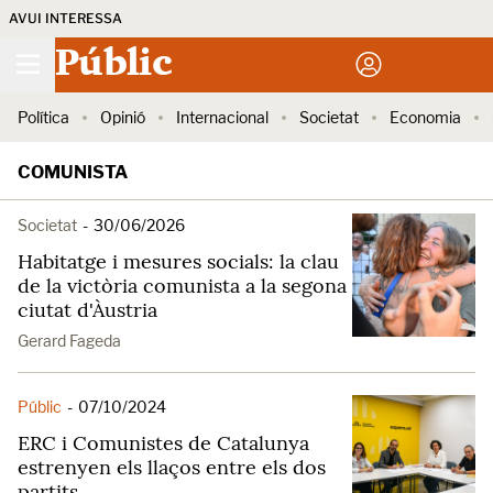
AVUI INTERESSA
Públic
Política
Opinió
Internacional
Societat
Economia
COMUNISTA
Societat
-
30/06/2026
Habitatge i mesures socials: la clau
de la victòria comunista a la segona
ciutat d'Àustria
Gerard Fageda
Públic
-
07/10/2024
ERC i Comunistes de Catalunya
estrenyen els llaços entre els dos
partits